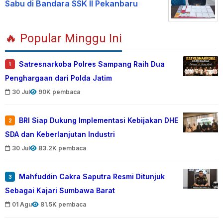
Sabu di Bandara SSK II Pekanbaru
🔥 Popular Minggu Ini
Satresnarkoba Polres Sampang Raih Dua
1
Penghargaan dari Polda Jatim
30 Jul
90K pembaca
BRI Siap Dukung Implementasi Kebijakan DHE
2
SDA dan Keberlanjutan Industri
30 Jul
83.2K pembaca
Mahfuddin Cakra Saputra Resmi Ditunjuk
3
Sebagai Kajari Sumbawa Barat
01 Agu
81.5K pembaca