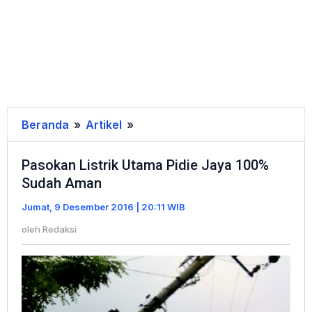
Beranda
»
Artikel
»
Pasokan
Listrik
Pasokan Listrik Utama Pidie Jaya 100%
Utama
Sudah Aman
Pidie
Jaya
Jumat, 9 Desember 2016 | 20:11 WIB
100%
oleh
Redaksi
Sudah
Aman