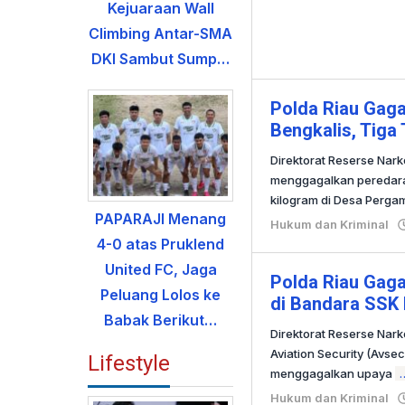
Kejuaraan Wall
Climbing Antar-SMA
DKI Sambut Sump…
Polda Riau Gaga
Bengkalis, Tiga
Direktorat Reserse Nark
menggagalkan peredaran
kilogram di Desa Perga
PAPARAJI Menang
Hukum dan Kriminal
4-0 atas Pruklend
United FC, Jaga
Polda Riau Gaga
Peluang Lolos ke
di Bandara SSK I
Babak Berikut…
Direktorat Reserse Nar
Aviation Security (Avsec
Lifestyle
menggagalkan upaya
Hukum dan Kriminal