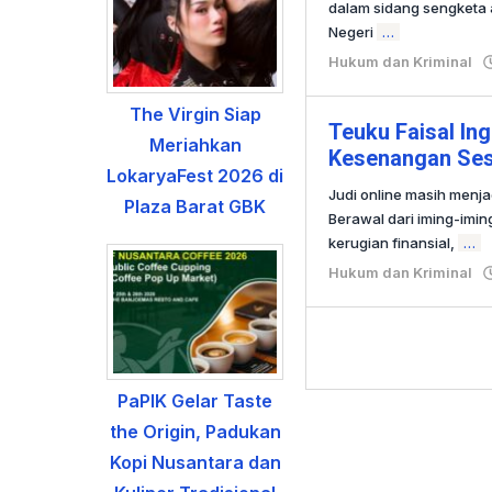
dalam sidang sengketa 
Negeri
…
Hukum dan Kriminal
The Virgin Siap
Teuku Faisal In
Meriahkan
Kesenangan Ses
LokaryaFest 2026 di
Judi online masih menj
Plaza Barat GBK
Berawal dari iming-imin
kerugian finansial,
…
Hukum dan Kriminal
PaPIK Gelar Taste
the Origin, Padukan
Kopi Nusantara dan