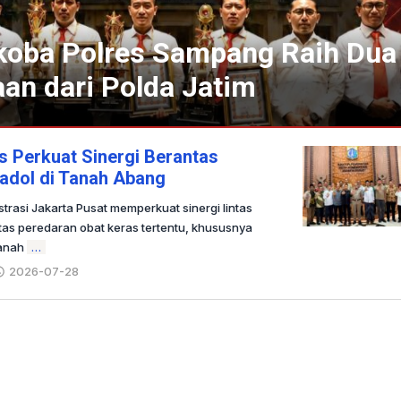
koba Polres Sampang Raih Dua
an dari Polda Jatim
s Perkuat Sinergi Berantas
adol di Tanah Abang
trasi Jakarta Pusat memperkuat sinergi lintas
as peredaran obat keras tertentu, khususnya
Tanah
…
2026-07-28
oleh
Redaksi