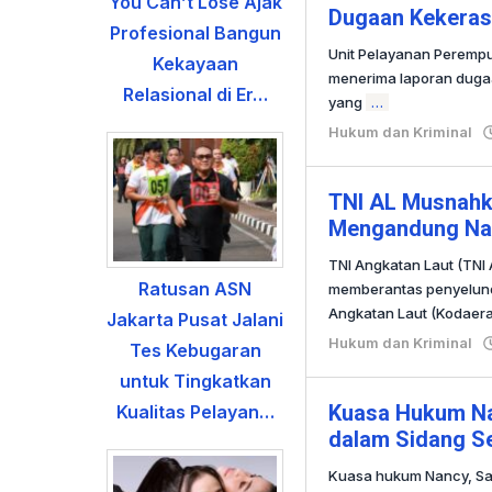
You Can’t Lose Ajak
Dugaan Kekeras
Profesional Bangun
Unit Pelayanan Perempu
Kekayaan
menerima laporan dugaa
Relasional di Er…
yang
…
Hukum dan Kriminal
TNI AL Musnahk
Mengandung Nar
TNI Angkatan Laut (TNI
Ratusan ASN
memberantas penyelundu
Angkatan Laut (Kodaera
Jakarta Pusat Jalani
Hukum dan Kriminal
Tes Kebugaran
untuk Tingkatkan
Kuasa Hukum Na
Kualitas Pelayan…
dalam Sidang S
Kuasa hukum Nancy, Sa