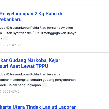
Redaksi
 Penyelundupan 2 Kg Sabu di
 Pekanbaru
oba (Ditresnarkoba) Polda Riau bersama Aviation
a Sultan Syarif Kasim (SSK) II menggagalkan upaya
ka
…
2026-07-25
oleh
Redaksi
gkar Gudang Narkoba, Kejar
usuri Aset Lewat TPPU
koba (Ditresnarkoba) Polda Riau bersama
 Kampar membongkar sebuah gudang penyimpanan
anbaru. Dalam pengungkapan
…
2026-07-24
oleh
Redaksi
karta Utara Tindak Lanjuti Laporan