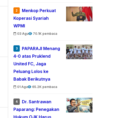
Menkop Perkuat
2
Koperasi Syariah
WPMI
03 Agu
70.1K pembaca
PAPARAJI Menang
3
4-0 atas Pruklend
United FC, Jaga
Peluang Lolos ke
Babak Berikutnya
01 Agu
65.2K pembaca
Dr. Santrawan
4
Paparang: Penegakan
Hukum OJK Harus