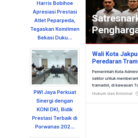
Harris Bobihoe
Apresiasi Prestasi
Satresnar
Atlet Peparpeda,
Pengharga
Tegaskan Komitmen
Bekasi Duku…
Hukum
Wali Kota Jakpu
dan
Peredaran Tram
Kriminal
Pemerintah Kota Adminis
2026-
sektor untuk memberant
07-
tramadol, di kawasan 
30
PWI Jaya Perkuat
Hukum dan Kriminal
oleh
Sinergi dengan
Redaksi
KONI DKI, Bidik
Prestasi Terbaik di
Porwanas 202…