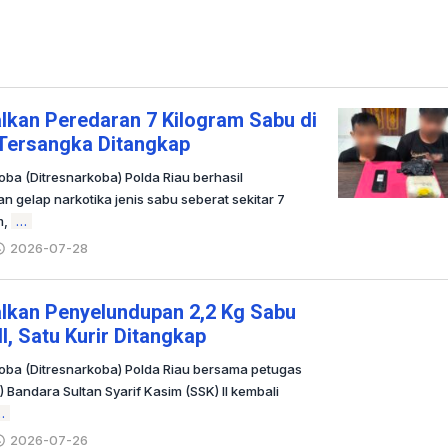
lkan Peredaran 7 Kilogram Sabu di
 Tersangka Ditangkap
oba (Ditresnarkoba) Polda Riau berhasil
 gelap narkotika jenis sabu seberat sekitar 7
m,
…
2026-07-28
oleh
Redaksi
lkan Penyelundupan 2,2 Kg Sabu
I, Satu Kurir Ditangkap
koba (Ditresnarkoba) Polda Riau bersama petugas
) Bandara Sultan Syarif Kasim (SSK) II kembali
…
2026-07-26
oleh