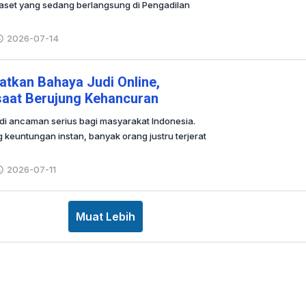
aset yang sedang berlangsung di Pengadilan
2026-07-14
oleh
Redaksi
gatkan Bahaya Judi Online,
aat Berujung Kehancuran
adi ancaman serius bagi masyarakat Indonesia.
g keuntungan instan, banyak orang justru terjerat
2026-07-11
oleh
Redaksi
Muat Lebih