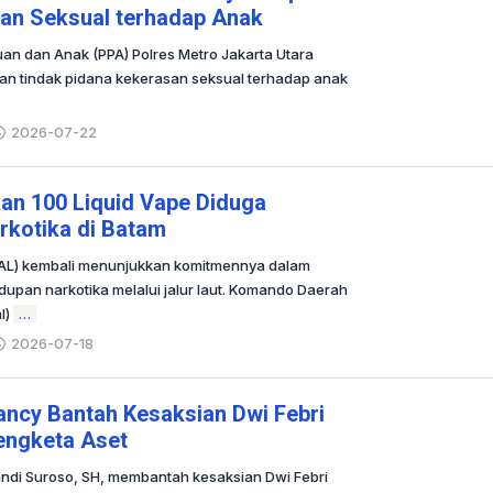
an Seksual terhadap Anak
an dan Anak (PPA) Polres Metro Jakarta Utara
n tindak pidana kekerasan seksual terhadap anak
2026-07-22
oleh
Redaksi
an 100 Liquid Vape Diduga
kotika di Batam
 AL) kembali menunjukkan komitmennya dalam
pan narkotika melalui jalur laut. Komando Daerah
l)
…
2026-07-18
oleh
Redaksi
ncy Bantah Kesaksian Dwi Febri
engketa Aset
ndi Suroso, SH, membantah kesaksian Dwi Febri