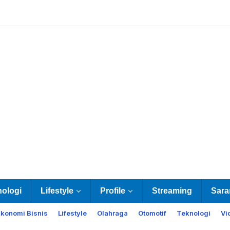
nologi
Lifestyle
Profile
Streaming
Sara
Ekonomi Bisnis
Lifestyle
Olahraga
Otomotif
Teknologi
Vi