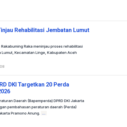
injau Rehabilitasi Jembatan Lumut
n Rakabuming Raka meninjau proses rehabilitasi
a Lumut, Kecamatan Linge, Kabupaten Aceh
-08
oleh
Redaksi
D DKI Targetkan 20 Perda
2026
aturan Daerah (Bapemperda) DPRD DKI Jakarta
gan pembahasan peraturan daerah (Perda)
akarta Pramono Anung.
…
oleh
Redaksi