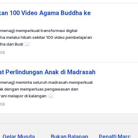
an 100 Video Agama Buddha ke
menag) memperkuat transformasi digital
a melalui hibah sekitar 100 video pembelajaran
dha dan Budi
…
-08
oleh
Redaksi
t Perlindungan Anak di Madrasah
emenag) meminta seluruh madrasah memperkuat
nak dengan memperluas pengawasan dan
ni melapor di kalangan
…
-08
oleh
Redaksi
Gelar Musda
Bukan Balapan
Penalti Marc