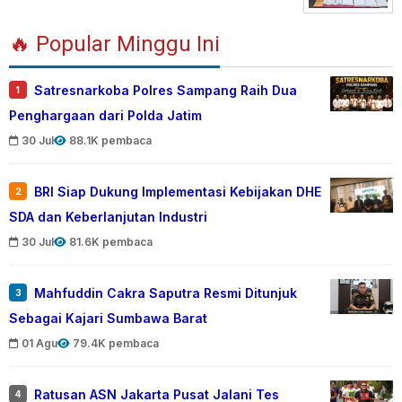
🔥 Popular Minggu Ini
Satresnarkoba Polres Sampang Raih Dua
1
Penghargaan dari Polda Jatim
30 Jul
88.1K pembaca
BRI Siap Dukung Implementasi Kebijakan DHE
2
SDA dan Keberlanjutan Industri
30 Jul
81.6K pembaca
Mahfuddin Cakra Saputra Resmi Ditunjuk
3
Sebagai Kajari Sumbawa Barat
01 Agu
79.4K pembaca
Ratusan ASN Jakarta Pusat Jalani Tes
4