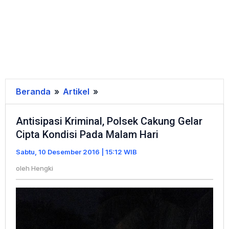
Beranda
»
Artikel
»
Antisipasi
Kriminal,
Antisipasi Kriminal, Polsek Cakung Gelar
Polsek
Cipta Kondisi Pada Malam Hari
Cakung
Gelar
Sabtu, 10 Desember 2016 | 15:12 WIB
Cipta
oleh
Hengki
Kondisi
Pada
Malam
Hari