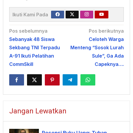
Ikuti Kami Pada
Navigasi
Pos sebelumnya
Pos berikutnya
Sebanyak 48 Siswa
Celoteh Warga
pos
Sekbang TNI Terpadu
Menteng “Sosok Lurah
A-91 Ikuti Pelatihan
Sule”, Ga Ada
CommSkill
Capeknya….
Jangan Lewatkan
Resensi Buku Uang: Tuhan