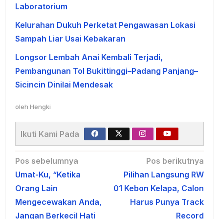
Laboratorium
Kelurahan Dukuh Perketat Pengawasan Lokasi
Sampah Liar Usai Kebakaran
Longsor Lembah Anai Kembali Terjadi,
Pembangunan Tol Bukittinggi–Padang Panjang–
Sicincin Dinilai Mendesak
oleh
Hengki
Ikuti Kami Pada
Navigasi
Pos sebelumnya
Pos berikutnya
Umat-Ku, “Ketika
Pilihan Langsung RW
pos
Orang Lain
01 Kebon Kelapa, Calon
Mengecewakan Anda,
Harus Punya Track
Jangan Berkecil Hati
Record