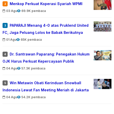
Menkop Perkuat Koperasi Syariah WPMI
2
03 Agu
69.9K pembaca
PAPARAJI Menang 4-0 atas Pruklend United
3
FC, Jaga Peluang Lolos ke Babak Berikutnya
01 Agu
65K pembaca
Dr. Santrawan Paparang: Penegakan Hukum
4
OJK Harus Perkuat Kepercayaan Publik
04 Agu
57.3K pembaca
Win Metawin Obati Kerinduan Snowball
5
Indonesia Lewat Fan Meeting Meriah di Jakarta
04 Agu
54.2K pembaca