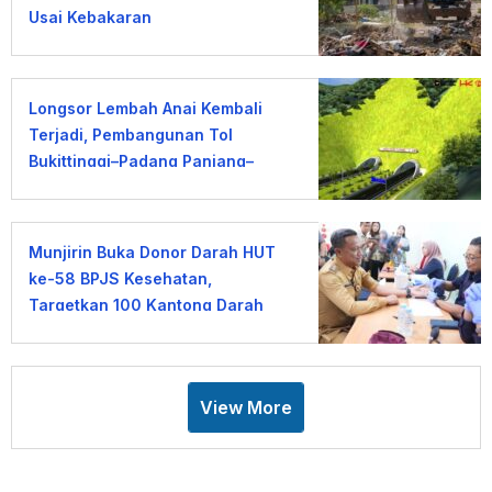
Usai Kebakaran
Longsor Lembah Anai Kembali
Terjadi, Pembangunan Tol
Bukittinggi–Padang Panjang–
Sicincin Dinilai Mendesak
Munjirin Buka Donor Darah HUT
ke-58 BPJS Kesehatan,
Targetkan 100 Kantong Darah
View More