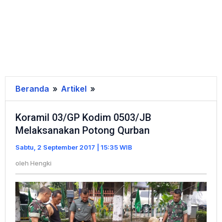
Beranda
»
Artikel
»
Koramil
03/GP
Koramil 03/GP Kodim 0503/JB
Kodim
Melaksanakan Potong Qurban
0503/JB
Melaksanakan
Sabtu, 2 September 2017 | 15:35 WIB
Potong
oleh
Hengki
Qurban