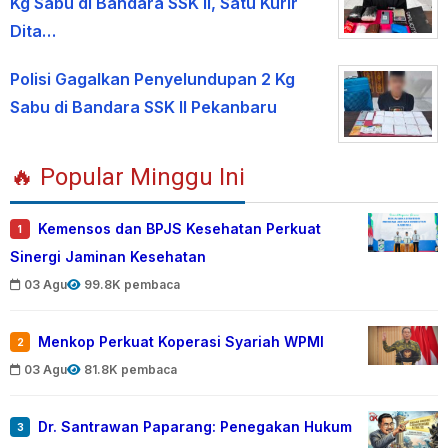
Kg Sabu di Bandara SSK II, Satu Kurir
Dita…
Polisi Gagalkan Penyelundupan 2 Kg
Sabu di Bandara SSK II Pekanbaru
🔥 Popular Minggu Ini
Kemensos dan BPJS Kesehatan Perkuat
1
Sinergi Jaminan Kesehatan
03 Agu
99.8K pembaca
Menkop Perkuat Koperasi Syariah WPMI
2
03 Agu
81.8K pembaca
Dr. Santrawan Paparang: Penegakan Hukum
3