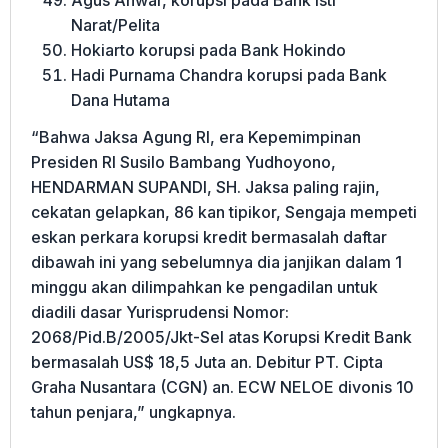
Agus Anwar, korupsi pada Bank Isti
Narat/Pelita
Hokiarto korupsi pada Bank Hokindo
Hadi Purnama Chandra korupsi pada Bank
Dana Hutama
“Bahwa Jaksa Agung RI, era Kepemimpinan
Presiden RI Susilo Bambang Yudhoyono,
HENDARMAN SUPANDI, SH. Jaksa paling rajin,
cekatan gelapkan, 86 kan tipikor, Sengaja mempeti
eskan perkara korupsi kredit bermasalah daftar
dibawah ini yang sebelumnya dia janjikan dalam 1
minggu akan dilimpahkan ke pengadilan untuk
diadili dasar Yurisprudensi Nomor:
2068/Pid.B/2005/Jkt-Sel atas Korupsi Kredit Bank
bermasalah US$ 18,5 Juta an. Debitur PT. Cipta
Graha Nusantara (CGN) an. ECW NELOE divonis 10
tahun penjara,” ungkapnya.