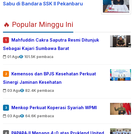
Sabu di Bandara SSK II Pekanbaru
🔥 Popular Minggu Ini
Mahfuddin Cakra Saputra Resmi Ditunjuk
1
Sebagai Kajari Sumbawa Barat
01 Agu
101.5K pembaca
Kemensos dan BPJS Kesehatan Perkuat
2
Sinergi Jaminan Kesehatan
03 Agu
82.4K pembaca
Menkop Perkuat Koperasi Syariah WPMI
3
03 Agu
64.6K pembaca
PAPARAJI Menang 4-0 atas Pruklend United
4