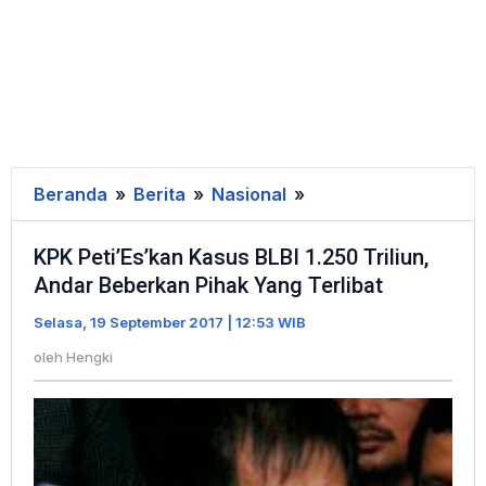
Beranda
»
Berita
»
Nasional
»
KPK
Peti'Es'kan
KPK Peti’Es’kan Kasus BLBI 1.250 Triliun,
Kasus
Andar Beberkan Pihak Yang Terlibat
BLBI
1.250
Selasa, 19 September 2017 | 12:53 WIB
Triliun,
oleh
Hengki
Andar
Beberkan
Pihak
Yang