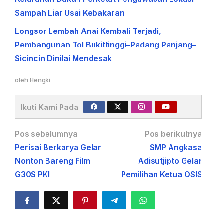
Sampah Liar Usai Kebakaran
Longsor Lembah Anai Kembali Terjadi,
Pembangunan Tol Bukittinggi–Padang Panjang–
Sicincin Dinilai Mendesak
oleh
Hengki
Ikuti Kami Pada
Navigasi
Pos sebelumnya
Pos berikutnya
Perisai Berkarya Gelar
SMP Angkasa
pos
Nonton Bareng Film
Adisutjipto Gelar
G30S PKI
Pemilihan Ketua OSIS