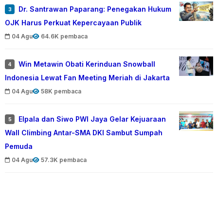
Dr. Santrawan Paparang: Penegakan Hukum
3
OJK Harus Perkuat Kepercayaan Publik
04 Agu
64.6K pembaca
Win Metawin Obati Kerinduan Snowball
4
Indonesia Lewat Fan Meeting Meriah di Jakarta
04 Agu
58K pembaca
Elpala dan Siwo PWI Jaya Gelar Kejuaraan
5
Wall Climbing Antar-SMA DKI Sambut Sumpah
Pemuda
04 Agu
57.3K pembaca