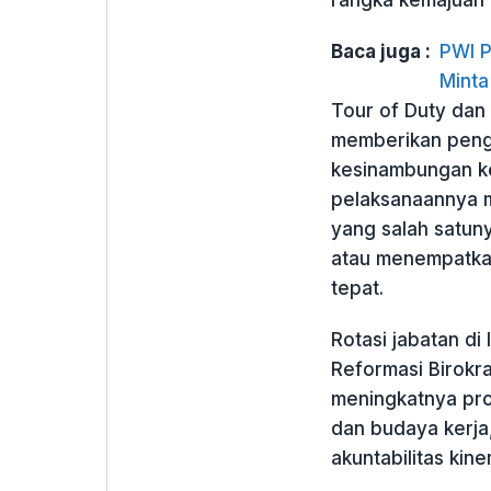
rangka kemajuan 
Baca juga :
PWI P
Minta
Tour of Duty dan
memberikan peng
kesinambungan ke
pelaksanaannya m
yang salah satuny
atau menempatkan
tepat.
Rotasi jabatan d
Reformasi Birokra
meningkatnya prof
dan budaya kerja,
akuntabilitas kine