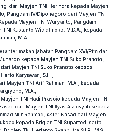
angi dari Mayjen TNI Herindra kepada Mayjen
o, Pangdam IV/Diponegoro dari Mayjen TNI
 Kepada Mayjen TNI Wuryanto, Pangdam
n TNI Kustanto Widiatmoko, M.D.A., kepada
Rahman, M.A.
iserahterimakan jabatan Pangdam XVI/Ptm dari
Munardo kepada Mayjen TNI Suko Pranoto,
dari Mayjen TNI Suko Pranoto kepada
 Harto Karyawan, S.H.,
ari Mayjen TNI Arif Rahman, M.A., kepada
argiyono, M.A.,
 Mayjen TNI Hadi Prasojo kepada Mayjen TNI
asad dari Mayjen TNI Ilyas Alamsyah kepada
mmad Nur Rahmad, Aster Kasad dari Mayjen
ukoco kepada Brigjen TNI Supartodi serta
 Brigjen TNI Herianto Syahputra S.I.P., M.Si.,