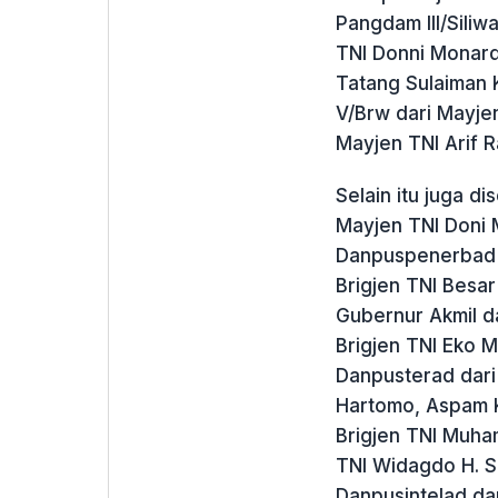
Pangdam III/Siliw
TNI Donni Monard
Tatang Sulaiman
V/Brw dari Mayje
Mayjen TNI Arif 
Selain itu juga d
Mayjen TNI Doni 
Danpuspenerbad 
Brigjen TNI Besar
Gubernur Akmil d
Brigjen TNI Eko M
Danpusterad dari
Hartomo, Aspam K
Brigjen TNI Muha
TNI Widagdo H. S
Danpusintelad dari