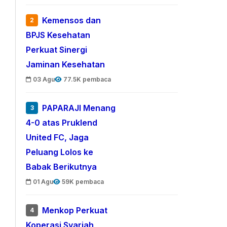
Kemensos dan
2
BPJS Kesehatan
Perkuat Sinergi
Jaminan Kesehatan
03 Agu
77.5K pembaca
PAPARAJI Menang
3
4-0 atas Pruklend
United FC, Jaga
Peluang Lolos ke
Babak Berikutnya
01 Agu
59K pembaca
Menkop Perkuat
4
Koperasi Syariah