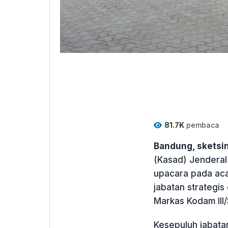
81.7K
pembaca
Bandung, skets
(Kasad) Jenderal
upacara pada acar
jabatan strategis
Markas Kodam III/
Kesepuluh jabata