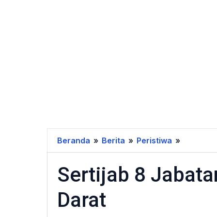
Beranda
»
Berita
»
Peristiwa
»
Sertijab
8
Sertijab 8 Jabata
Jabatan
Strategis
Darat
Di
Angkata