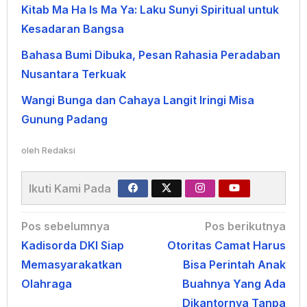
Kitab Ma Ha Is Ma Ya: Laku Sunyi Spiritual untuk
Kesadaran Bangsa
Bahasa Bumi Dibuka, Pesan Rahasia Peradaban
Nusantara Terkuak
Wangi Bunga dan Cahaya Langit Iringi Misa
Gunung Padang
oleh
Redaksi
Ikuti Kami Pada
Navigasi
Pos sebelumnya
Pos berikutnya
Kadisorda DKI Siap
Otoritas Camat Harus
pos
Memasyarakatkan
Bisa Perintah Anak
Olahraga
Buahnya Yang Ada
Dikantornya Tanpa