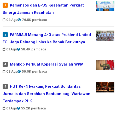
Kemensos dan BPJS Kesehatan Perkuat
2
Sinergi Jaminan Kesehatan
03 Agu
76.5K pembaca
PAPARAJI Menang 4-0 atas Pruklend United
3
FC, Jaga Peluang Lolos ke Babak Berikutnya
01 Agu
58.4K pembaca
Menkop Perkuat Koperasi Syariah WPMI
4
03 Agu
56.9K pembaca
HUT Ke-4 Iwakum, Perkuat Solidaritas
5
Jurnalis dan Serahkan Bantuan bagi Wartawan
Terdampak PHK
01 Agu
55.2K pembaca