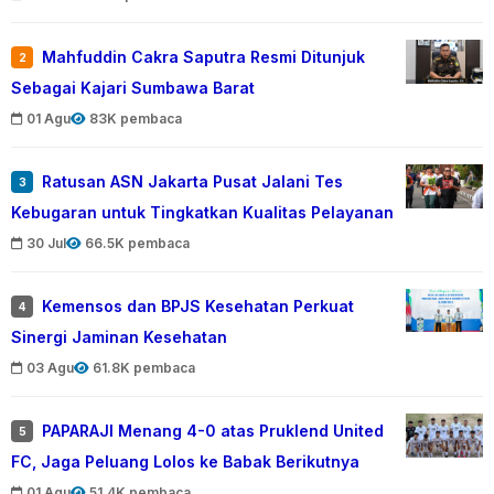
Mahfuddin Cakra Saputra Resmi Ditunjuk
2
Sebagai Kajari Sumbawa Barat
01 Agu
83K pembaca
Ratusan ASN Jakarta Pusat Jalani Tes
3
Kebugaran untuk Tingkatkan Kualitas Pelayanan
30 Jul
66.5K pembaca
Kemensos dan BPJS Kesehatan Perkuat
4
Sinergi Jaminan Kesehatan
03 Agu
61.8K pembaca
PAPARAJI Menang 4-0 atas Pruklend United
5
FC, Jaga Peluang Lolos ke Babak Berikutnya
01 Agu
51.4K pembaca