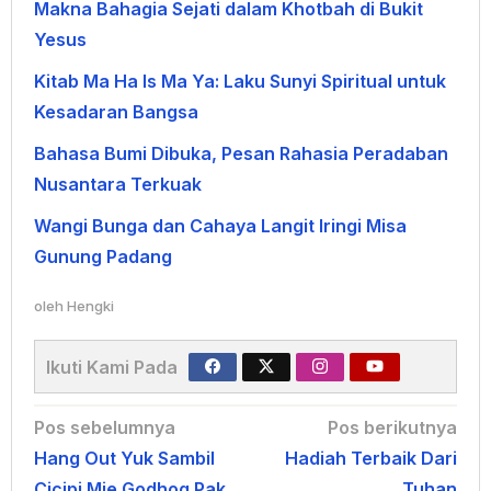
Makna Bahagia Sejati dalam Khotbah di Bukit
Yesus
Kitab Ma Ha Is Ma Ya: Laku Sunyi Spiritual untuk
Kesadaran Bangsa
Bahasa Bumi Dibuka, Pesan Rahasia Peradaban
Nusantara Terkuak
Wangi Bunga dan Cahaya Langit Iringi Misa
Gunung Padang
oleh
Hengki
Ikuti Kami Pada
Navigasi
Pos sebelumnya
Pos berikutnya
Hang Out Yuk Sambil
Hadiah Terbaik Dari
pos
Cicipi Mie Godhog Pak
Tuhan