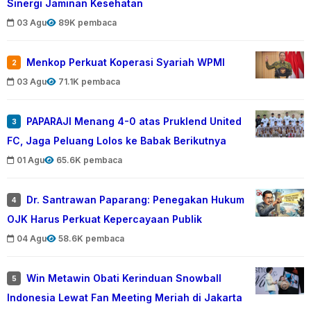
Sinergi Jaminan Kesehatan
03 Agu
89K pembaca
Menkop Perkuat Koperasi Syariah WPMI
2
03 Agu
71.1K pembaca
PAPARAJI Menang 4-0 atas Pruklend United
3
FC, Jaga Peluang Lolos ke Babak Berikutnya
01 Agu
65.6K pembaca
Dr. Santrawan Paparang: Penegakan Hukum
4
OJK Harus Perkuat Kepercayaan Publik
04 Agu
58.6K pembaca
Win Metawin Obati Kerinduan Snowball
5
Indonesia Lewat Fan Meeting Meriah di Jakarta