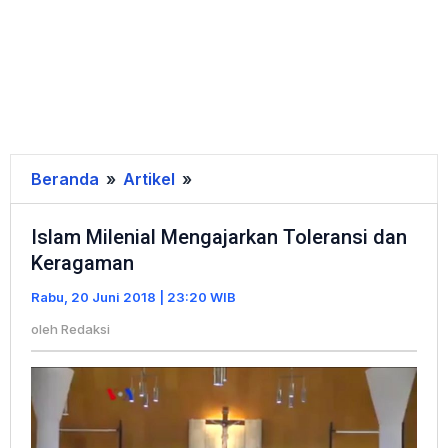
Beranda
»
Artikel
»
Islam
Milenial
Islam Milenial Mengajarkan Toleransi dan
Mengajarkan
Keragaman
Toleransi
dan
Rabu, 20 Juni 2018 | 23:20 WIB
Keragaman
oleh
Redaksi