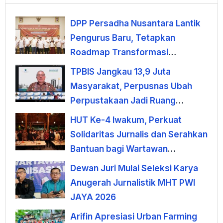
DPP Persadha Nusantara Lantik
Pengurus Baru, Tetapkan
Roadmap Transformasi
Lembaga Hindu Menuju
TPBIS Jangkau 13,9 Juta
Indonesia Emas 2045
Masyarakat, Perpusnas Ubah
Perpustakaan Jadi Ruang
Pemberdayaan
HUT Ke-4 Iwakum, Perkuat
Solidaritas Jurnalis dan Serahkan
Bantuan bagi Wartawan
Terdampak PHK
Dewan Juri Mulai Seleksi Karya
Anugerah Jurnalistik MHT PWI
JAYA 2026
Arifin Apresiasi Urban Farming