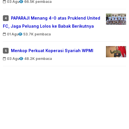
03 Agu
66.5K pembaca
PAPARAJI Menang 4-0 atas Pruklend United
4
FC, Jaga Peluang Lolos ke Babak Berikutnya
01 Agu
53.7K pembaca
Menkop Perkuat Koperasi Syariah WPMI
5
03 Agu
48.2K pembaca