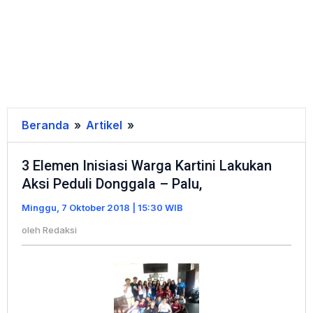
Beranda
»
Artikel
»
3
Elemen
3 Elemen Inisiasi Warga Kartini Lakukan
Inisiasi
Aksi Peduli Donggala – Palu,
Warga
Kartini
Minggu, 7 Oktober 2018 | 15:30 WIB
Lakukan
oleh
Redaksi
Aksi
Peduli
Donggala
-