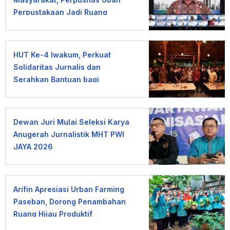
Perpustakaan Jadi Ruang
Pemberdayaan
HUT Ke-4 Iwakum, Perkuat
Solidaritas Jurnalis dan
Serahkan Bantuan bagi
Wartawan Terdampak PHK
Dewan Juri Mulai Seleksi Karya
Anugerah Jurnalistik MHT PWI
JAYA 2026
Arifin Apresiasi Urban Farming
Paseban, Dorong Penambahan
Ruang Hijau Produktif