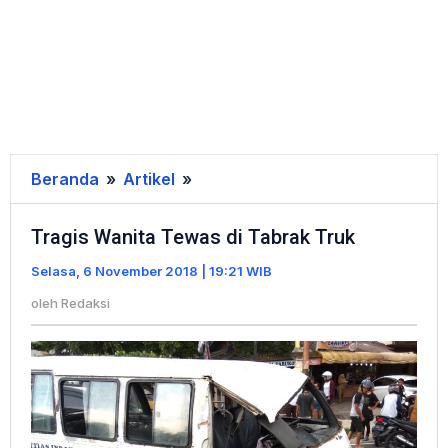
Beranda
»
Artikel
»
Tragis
Wanita
Tragis Wanita Tewas di Tabrak Truk
Tewas
di
Selasa, 6 November 2018 | 19:21 WIB
Tabrak
oleh
Redaksi
Truk