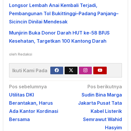
Longsor Lembah Anai Kembali Terjadi,
Pembangunan Tol Bukittinggi–Padang Panjang–
Sicincin Dinilai Mendesak
Munjirin Buka Donor Darah HUT ke-58 BPJS
Kesehatan, Targetkan 100 Kantong Darah
oleh
Redaksi
Ikuti Kami Pada
Navigasi
Pos sebelumnya
Pos berikutnya
Utilitas DKI
Sudin Bina Marga
pos
Berantakan, Harus
Jakarta Pusat Tata
Ada Kantor Kordinasi
Kabel Listerik
Bersama
Semrawut Wahid
Hasyim