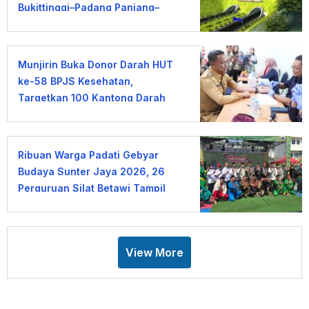
Bukittinggi–Padang Panjang–
Sicincin Dinilai Mendesak
Munjirin Buka Donor Darah HUT
ke-58 BPJS Kesehatan,
Targetkan 100 Kantong Darah
Ribuan Warga Padati Gebyar
Budaya Sunter Jaya 2026, 26
Perguruan Silat Betawi Tampil
Memukau
View More