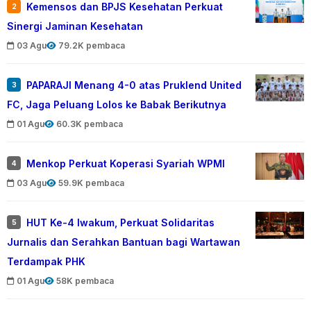
Kemensos dan BPJS Kesehatan Perkuat
2
Sinergi Jaminan Kesehatan
03 Agu
79.2K pembaca
PAPARAJI Menang 4-0 atas Pruklend United
3
FC, Jaga Peluang Lolos ke Babak Berikutnya
01 Agu
60.3K pembaca
Menkop Perkuat Koperasi Syariah WPMI
4
03 Agu
59.9K pembaca
HUT Ke-4 Iwakum, Perkuat Solidaritas
5
Jurnalis dan Serahkan Bantuan bagi Wartawan
Terdampak PHK
01 Agu
58K pembaca