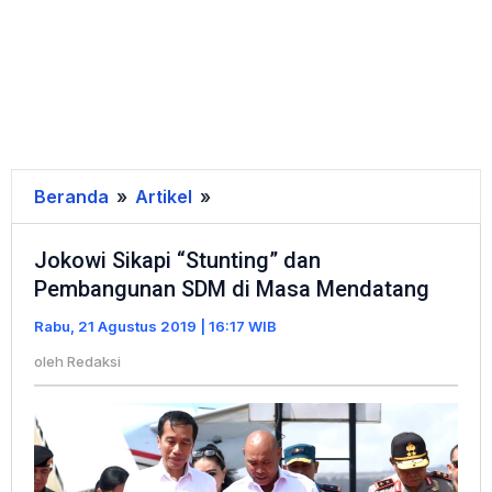
Beranda
»
Artikel
»
Jokowi
Sikapi
Jokowi Sikapi “Stunting” dan
"Stunting"
Pembangunan SDM di Masa Mendatang
dan
Pembangunan
Rabu, 21 Agustus 2019 | 16:17 WIB
SDM
oleh
Redaksi
di
Masa
Mendatang