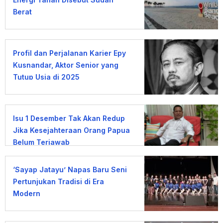
Berat
Profil dan Perjalanan Karier Epy
Kusnandar, Aktor Senior yang
Tutup Usia di 2025
Isu 1 Desember Tak Akan Redup
Jika Kesejahteraan Orang Papua
Belum Terjawab
‘Sayap Jatayu’ Napas Baru Seni
Pertunjukan Tradisi di Era
Modern