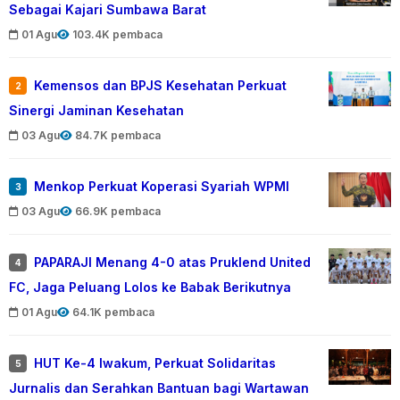
Sebagai Kajari Sumbawa Barat
01 Agu
103.4K pembaca
Kemensos dan BPJS Kesehatan Perkuat
2
Sinergi Jaminan Kesehatan
03 Agu
84.7K pembaca
Menkop Perkuat Koperasi Syariah WPMI
3
03 Agu
66.9K pembaca
PAPARAJI Menang 4-0 atas Pruklend United
4
FC, Jaga Peluang Lolos ke Babak Berikutnya
01 Agu
64.1K pembaca
HUT Ke-4 Iwakum, Perkuat Solidaritas
5
Jurnalis dan Serahkan Bantuan bagi Wartawan