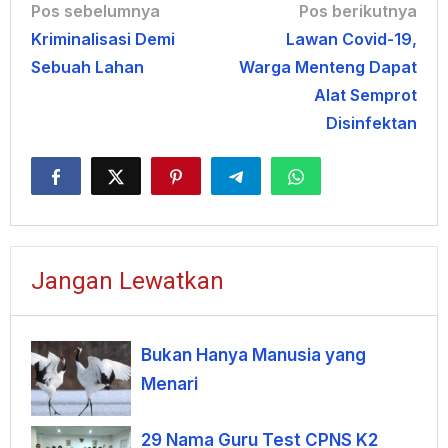
Navigasi
Pos sebelumnya
Pos berikutnya
Kriminalisasi Demi
Lawan Covid-19,
pos
Sebuah Lahan
Warga Menteng Dapat
Alat Semprot
Disinfektan
Jangan Lewatkan
Bukan Hanya Manusia yang
Menari
29 Nama Guru Test CPNS K2