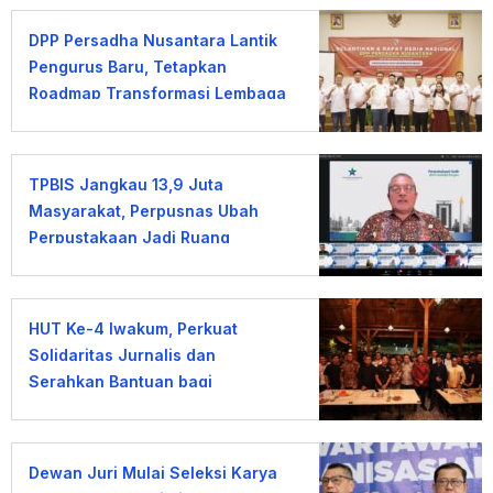
DPP Persadha Nusantara Lantik
Pengurus Baru, Tetapkan
Roadmap Transformasi Lembaga
Hindu Menuju Indonesia Emas
2045
TPBIS Jangkau 13,9 Juta
Masyarakat, Perpusnas Ubah
Perpustakaan Jadi Ruang
Pemberdayaan
HUT Ke-4 Iwakum, Perkuat
Solidaritas Jurnalis dan
Serahkan Bantuan bagi
Wartawan Terdampak PHK
Dewan Juri Mulai Seleksi Karya