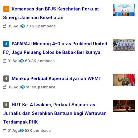
Kemensos dan BPJS Kesehatan Perkuat
2
Sinergi Jaminan Kesehatan
03 Agu
79.2K pembaca
PAPARAJI Menang 4-0 atas Pruklend United
3
FC, Jaga Peluang Lolos ke Babak Berikutnya
01 Agu
60.3K pembaca
Menkop Perkuat Koperasi Syariah WPMI
4
03 Agu
59.9K pembaca
HUT Ke-4 Iwakum, Perkuat Solidaritas
5
Jurnalis dan Serahkan Bantuan bagi Wartawan
Terdampak PHK
01 Agu
58K pembaca