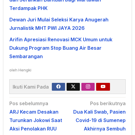
Terdampak PHK
Dewan Juri Mulai Seleksi Karya Anugerah
Jurnalistik MHT PWI JAYA 2026
Arifin Apresiasi Renovasi MCK Umum untuk
Dukung Program Stop Buang Air Besar
Sembarangan
oleh
Hengki
Ikuti Kami Pada
Navigasi
Pos sebelumnya
Pos berikutnya
ARJ Kecam Desakan
Dua Kali Swab, Pasien
pos
Turunkan Jokowi Saat
Covid-19 di Sumenep
Aksi Penolakan RUU
Akhirnya Sembuh