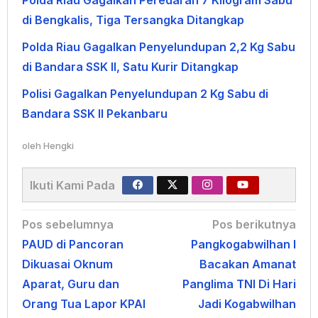
Polda Riau Gagalkan Peredaran 7 Kilogram Sabu
di Bengkalis, Tiga Tersangka Ditangkap
Polda Riau Gagalkan Penyelundupan 2,2 Kg Sabu
di Bandara SSK II, Satu Kurir Ditangkap
Polisi Gagalkan Penyelundupan 2 Kg Sabu di
Bandara SSK II Pekanbaru
oleh
Hengki
Ikuti Kami Pada
Navigasi
Pos sebelumnya
Pos berikutnya
PAUD di Pancoran
Pangkogabwilhan I
pos
Dikuasai Oknum
Bacakan Amanat
Aparat, Guru dan
Panglima TNI Di Hari
Orang Tua Lapor KPAI
Jadi Kogabwilhan