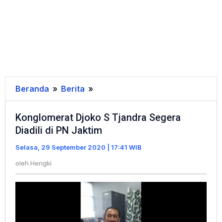
Beranda
»
Berita
»
Konglomerat
Djoko
Konglomerat Djoko S Tjandra Segera
S
Diadili di PN Jaktim
Tjandra
Segera
Selasa, 29 September 2020 | 17:41 WIB
Diadili
oleh
Hengki
di
PN
Jaktim