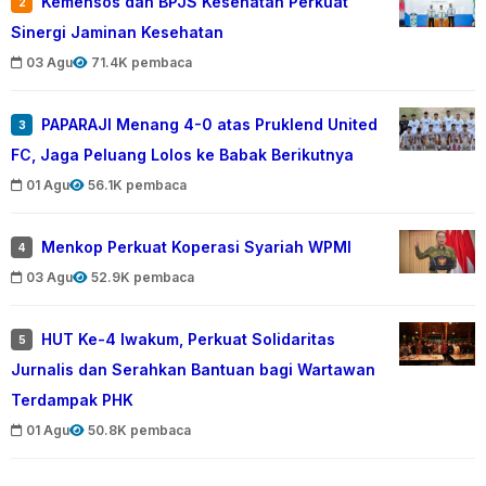
Kemensos dan BPJS Kesehatan Perkuat
2
Sinergi Jaminan Kesehatan
03 Agu
71.4K pembaca
PAPARAJI Menang 4-0 atas Pruklend United
3
FC, Jaga Peluang Lolos ke Babak Berikutnya
01 Agu
56.1K pembaca
Menkop Perkuat Koperasi Syariah WPMI
4
03 Agu
52.9K pembaca
HUT Ke-4 Iwakum, Perkuat Solidaritas
5
Jurnalis dan Serahkan Bantuan bagi Wartawan
Terdampak PHK
01 Agu
50.8K pembaca