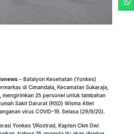
ndonews
– Batalyon Kesehatan (Yonkes)
ermarkas di Cimandala, Kecamatan Sukaraja,
 mengirimkan 25 personel untuk tambahan
Rumah Sakit Darurat (RSD) Wisma Atlet
anganan virus COVID-19. Selasa (29/9/20).
erasi Yonkes 1/Kostrad, Kapten Ckm Dwi
ikan, bahwa 25 anggota itu akan disebar