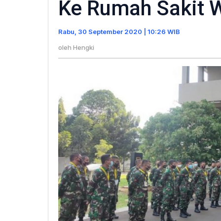
Ke Rumah Sakit W
25
Personel
Rabu, 30 September 2020 | 10:26 WIB
Tenaga
Medis
oleh
Hengki
Ke
Rumah
Sakit
Wisma
Atlet