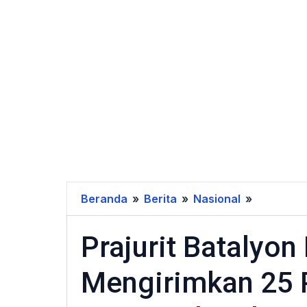
Beranda
»
Berita
»
Nasional
»
Prajurit
Batalyon
Prajurit Batalyon
Kesehata
1
Mengirimkan 25 
Kostrad
Mengirim