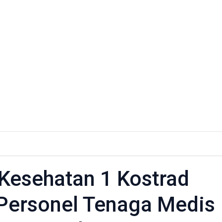
 Kesehatan 1 Kostrad
n
Personel Tenaga Medis
kan