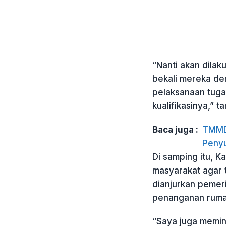
“Nanti akan dilak
bekali mereka de
pelaksanaan tuga
kualifikasinya,” 
Baca juga :
TMMD 
Penyu
Di samping itu, 
masyarakat agar 
dianjurkan pemer
penanganan rumah
“Saya juga memin