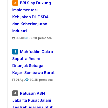
BRI Siap Dukung
2
Implementasi
Kebijakan DHE SDA
dan Keberlanjutan
Industri
30 Jul
82.2K pembaca
Mahfuddin Cakra
3
Saputra Resmi
Ditunjuk Sebagai
Kajari Sumbawa Barat
01 Agu
80.3K pembaca
Ratusan ASN
4
Jakarta Pusat Jalani
Tes Kebugaran untuk