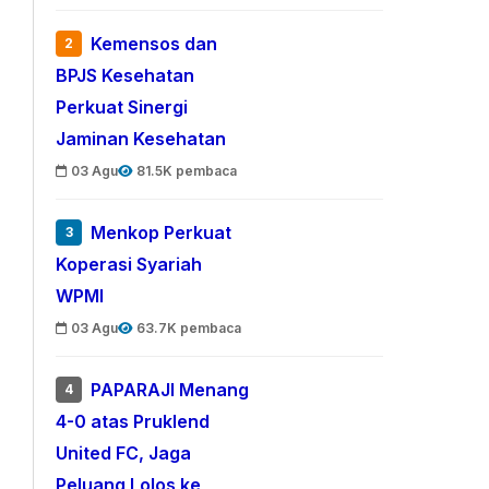
Kemensos dan
2
BPJS Kesehatan
Perkuat Sinergi
Jaminan Kesehatan
03 Agu
81.5K pembaca
Menkop Perkuat
3
Koperasi Syariah
WPMI
03 Agu
63.7K pembaca
PAPARAJI Menang
4
4-0 atas Pruklend
United FC, Jaga
Peluang Lolos ke