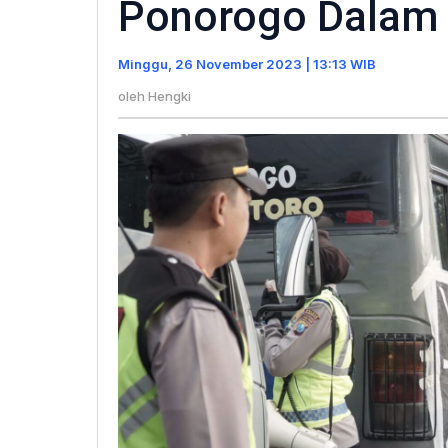
Ponorogo Dalam 
PSHT
Cabang
Minggu, 26 November 2023 | 13:13 WIB
Ponorogo
Dalam
oleh
Hengki
Deklarasi
Pemilu
Damai