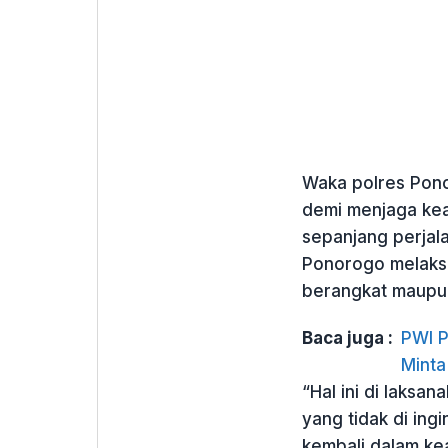
Waka polres Pon
demi menjaga keam
sepanjang perjal
Ponorogo melaks
berangkat maupun
Baca juga :
PWI P
Minta
“Hal ini di laksa
yang tidak di in
kembali dalam ke