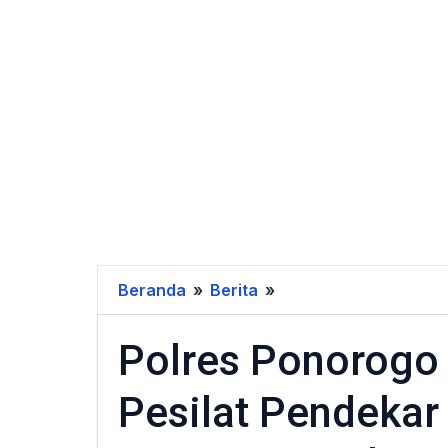
Beranda
»
Berita
»
Polres
Ponorogo
Polres Ponorog
Kawal
Rombongan
Pesilat Pendeka
Pesilat
Pendekar