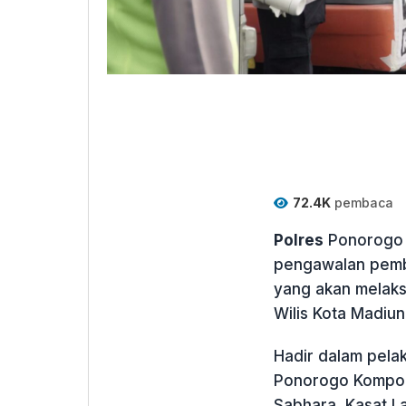
72.4K
pembaca
Polres
Ponorogo 
pengawalan pem
yang akan melaks
Wilis Kota Madiun
Hadir dalam pela
Ponorogo Kompol 
Sabhara, Kasat L