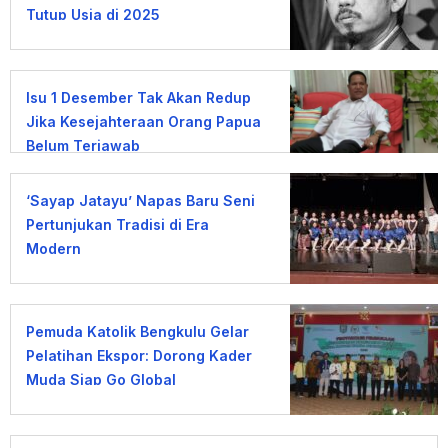
Tutup Usia di 2025
Isu 1 Desember Tak Akan Redup
Jika Kesejahteraan Orang Papua
Belum Terjawab
‘Sayap Jatayu’ Napas Baru Seni
Pertunjukan Tradisi di Era
Modern
Pemuda Katolik Bengkulu Gelar
Pelatihan Ekspor: Dorong Kader
Muda Siap Go Global