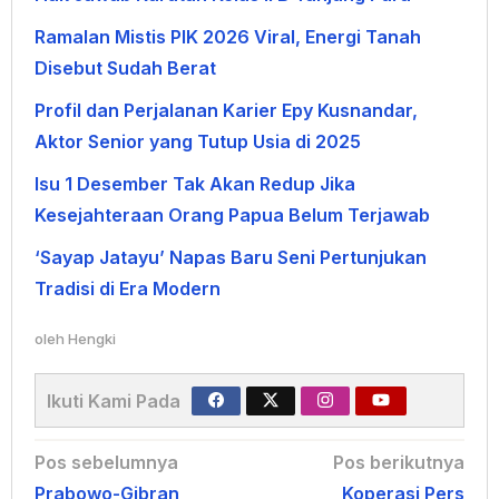
Ramalan Mistis PIK 2026 Viral, Energi Tanah
Disebut Sudah Berat
Profil dan Perjalanan Karier Epy Kusnandar,
Aktor Senior yang Tutup Usia di 2025
Isu 1 Desember Tak Akan Redup Jika
Kesejahteraan Orang Papua Belum Terjawab
‘Sayap Jatayu’ Napas Baru Seni Pertunjukan
Tradisi di Era Modern
oleh
Hengki
Ikuti Kami Pada
Navigasi
Pos sebelumnya
Pos berikutnya
Prabowo-Gibran
Koperasi Pers