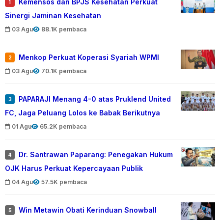
Kemensos dan BPJS Kesehatan Perkuat
1
Sinergi Jaminan Kesehatan
03 Agu
88.1K pembaca
Menkop Perkuat Koperasi Syariah WPMI
2
03 Agu
70.1K pembaca
PAPARAJI Menang 4-0 atas Pruklend United
3
FC, Jaga Peluang Lolos ke Babak Berikutnya
01 Agu
65.2K pembaca
Dr. Santrawan Paparang: Penegakan Hukum
4
OJK Harus Perkuat Kepercayaan Publik
04 Agu
57.5K pembaca
Win Metawin Obati Kerinduan Snowball
5