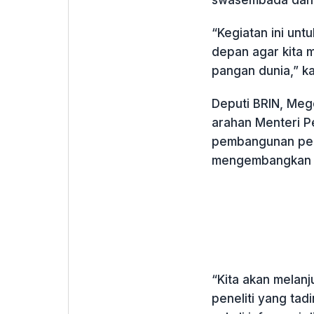
swasembada dan 
“Kegiatan ini un
depan agar kita
pangan dunia,” ka
Deputi BRIN, Meg
arahan Menteri P
pembangunan pert
mengembangkan ri
“Kita akan melan
peneliti yang ta