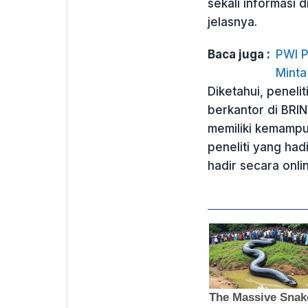
sekali informasi d
jelasnya.
Baca juga :
PWI P
Minta
Diketahui, peneli
berkantor di BRIN
memiliki kemampu
peneliti yang had
hadir secara onl