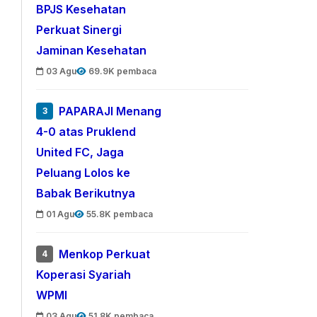
BPJS Kesehatan
Perkuat Sinergi
Jaminan Kesehatan
03 Agu
69.9K pembaca
PAPARAJI Menang
3
4-0 atas Pruklend
United FC, Jaga
Peluang Lolos ke
Babak Berikutnya
01 Agu
55.8K pembaca
Menkop Perkuat
4
Koperasi Syariah
WPMI
03 Agu
51.8K pembaca