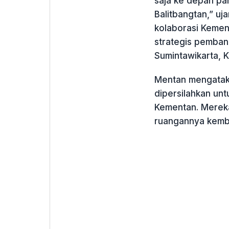
saja ke depan par
Balitbangtan,” uj
kolaborasi Keme
strategis pemban
Sumintawikarta, K
Mentan mengatakan
dipersilahkan unt
Kementan. Mereka
ruangannya kemba