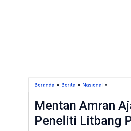
Beranda
»
Berita
»
Nasional
»
Mentan
Amran
Mentan Amran Aja
Ajak
Kolaboras
Peneliti Litbang 
Ex-
Peneliti