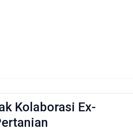
k Kolaborasi Ex-
i
Pertanian