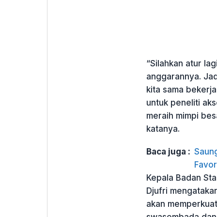
“Silahkan atur lag
anggarannya. Jadi
kita sama bekerja 
untuk peneliti ak
meraih mimpi bes
katanya.
Baca juga :
Saung
Favor
Kepala Badan Stan
Djufri mengatakan
akan memperkuat 