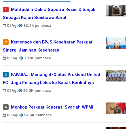
Mahfuddin Cakra Saputra Resmi Ditunjuk
1
Sebagai Kajari Sumbawa Barat
01 Agu
92.4K pembaca
Kemensos dan BPJS Kesehatan Perkuat
2
Sinergi Jaminan Kesehatan
03 Agu
73.1K pembaca
PAPARAJI Menang 4-0 atas Pruklend United
3
FC, Jaga Peluang Lolos ke Babak Berikutnya
01 Agu
56.3K pembaca
Menkop Perkuat Koperasi Syariah WPMI
4
03 Agu
54.6K pembaca