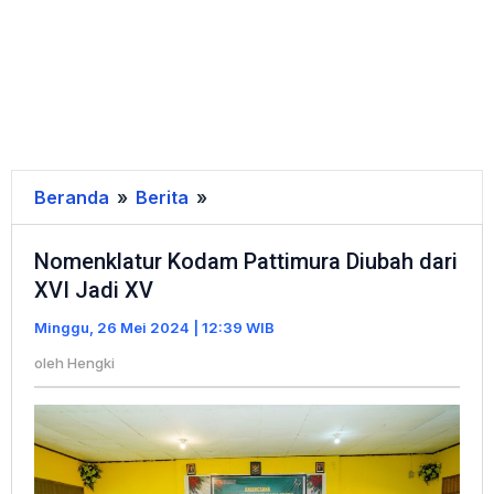
Beranda
»
Berita
»
Nomenklatur
Kodam
Nomenklatur Kodam Pattimura Diubah dari
Pattimura
XVI Jadi XV
Diubah
dari
Minggu, 26 Mei 2024 | 12:39 WIB
XVI
oleh
Hengki
Jadi
XV