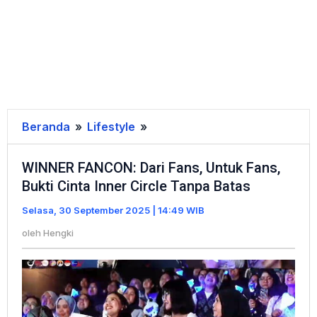
Beranda
»
Lifestyle
»
WINNER
FANCON:
WINNER FANCON: Dari Fans, Untuk Fans,
Dari
Bukti Cinta Inner Circle Tanpa Batas
Fans,
Untuk
Selasa, 30 September 2025 | 14:49 WIB
Fans,
oleh
Hengki
Bukti
Cinta
Inner
Circle