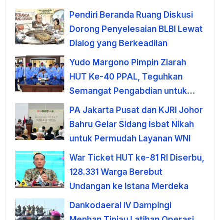
Pendiri Beranda Ruang Diskusi
Dorong Penyelesaian BLBI Lewat
Dialog yang Berkeadilan
Yudo Margono Pimpin Ziarah
HUT Ke-40 PPAL, Teguhkan
Semangat Pengabdian untuk
Negeri
PA Jakarta Pusat dan KJRI Johor
Bahru Gelar Sidang Isbat Nikah
untuk Permudah Layanan WNI
War Ticket HUT ke-81 RI Diserbu,
128.331 Warga Berebut
Undangan ke Istana Merdeka
Dankodaeral IV Dampingi
Menhan Tinjau Latihan Operasi