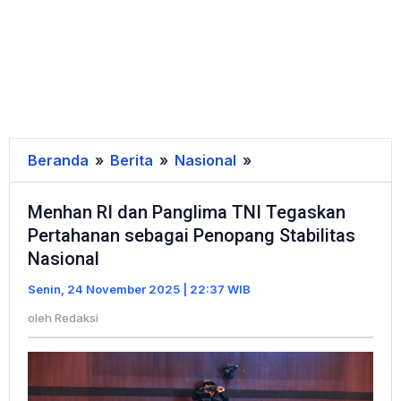
Beranda
»
Berita
»
Nasional
»
Menhan
RI
Menhan RI dan Panglima TNI Tegaskan
dan
Pertahanan sebagai Penopang Stabilitas
Panglima
Nasional
TNI
Tegaskan
Senin, 24 November 2025 | 22:37 WIB
Pertahanan
oleh
Redaksi
sebagai
Penopang
Stabilitas