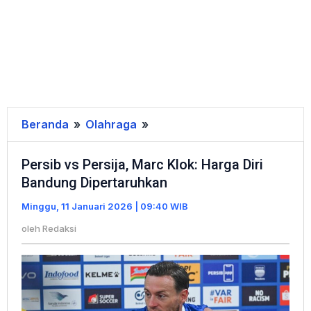
Beranda
»
Olahraga
»
Persib
vs
Persib vs Persija, Marc Klok: Harga Diri
Persija,
Bandung Dipertaruhkan
Marc
Klok:
Minggu, 11 Januari 2026 | 09:40 WIB
Harga
oleh
Redaksi
Diri
Bandung
Dipertaruhkan