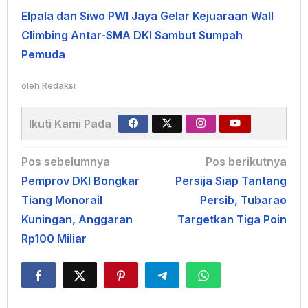
Elpala dan Siwo PWI Jaya Gelar Kejuaraan Wall
Climbing Antar-SMA DKI Sambut Sumpah
Pemuda
oleh
Redaksi
Ikuti Kami Pada
Navigasi
Pos sebelumnya
Pos berikutnya
Pemprov DKI Bongkar
Persija Siap Tantang
pos
Tiang Monorail
Persib, Tubarao
Kuningan, Anggaran
Targetkan Tiga Poin
Rp100 Miliar