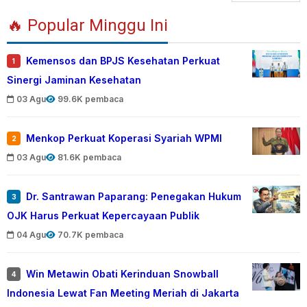
🔥 Popular Minggu Ini
Kemensos dan BPJS Kesehatan Perkuat
1
Sinergi Jaminan Kesehatan
03 Agu
99.6K pembaca
Menkop Perkuat Koperasi Syariah WPMI
2
03 Agu
81.6K pembaca
Dr. Santrawan Paparang: Penegakan Hukum
3
OJK Harus Perkuat Kepercayaan Publik
04 Agu
70.7K pembaca
Win Metawin Obati Kerinduan Snowball
4
Indonesia Lewat Fan Meeting Meriah di Jakarta