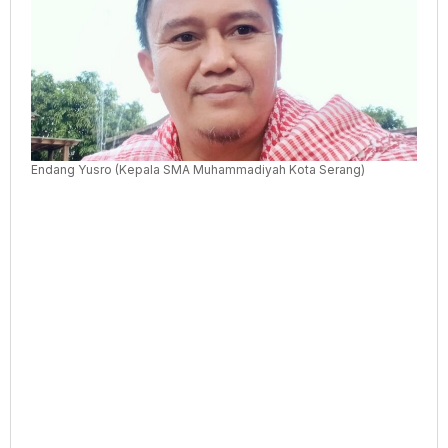
Sapi
7
Kambing
Endang Yusro (Kepala SMA Muhammadiyah Kota Serang)