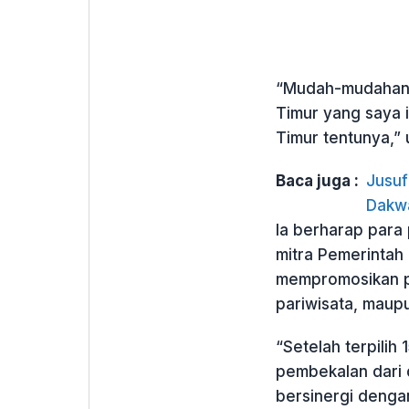
“Mudah-mudahan t
Timur yang saya 
Timur tentunya,” u
Baca juga :
Jusuf
Dakw
Ia berharap para 
mitra Pemerintah 
mempromosikan po
pariwisata, maupu
“Setelah terpilih
pembekalan dari 
bersinergi denga