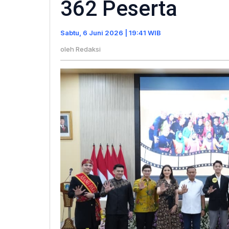
362 Peserta
Abang
None
Sabtu, 6 Juni 2026 | 19:41 WIB
Jakart
Timur
oleh
Redaksi
2026,
Diikuti
362
Pesert