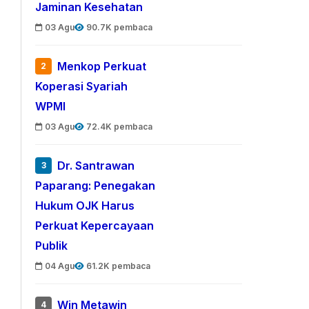
Jaminan Kesehatan
03 Agu
90.7K pembaca
Menkop Perkuat
2
Koperasi Syariah
WPMI
03 Agu
72.4K pembaca
Dr. Santrawan
3
Paparang: Penegakan
Hukum OJK Harus
Perkuat Kepercayaan
Publik
04 Agu
61.2K pembaca
Win Metawin
4