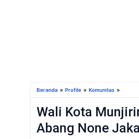
Beranda
»
Profile
»
Komunitas
»
Wali
Kota
Wali Kota Munjir
Munjiri
Resmi
Abang None Jakar
Buka
Pemili