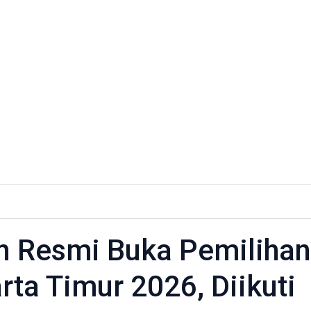
in Resmi Buka Pemilihan
n
ta Timur 2026, Diikuti
han