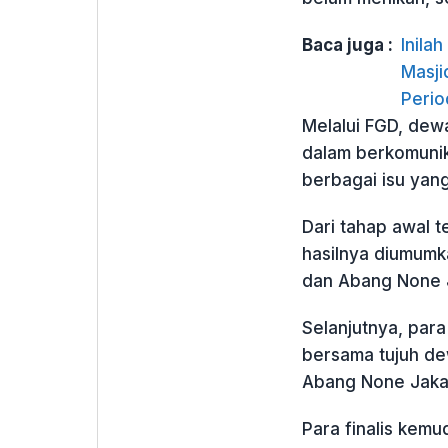
Baca juga :
Inila
Masji
Perio
Melalui FGD, dew
dalam berkomuni
berbagai isu yan
Dari tahap awal t
hasilnya diumumka
dan Abang None J
Selanjutnya, para
bersama tujuh dew
Abang None Jakar
Para finalis kemu