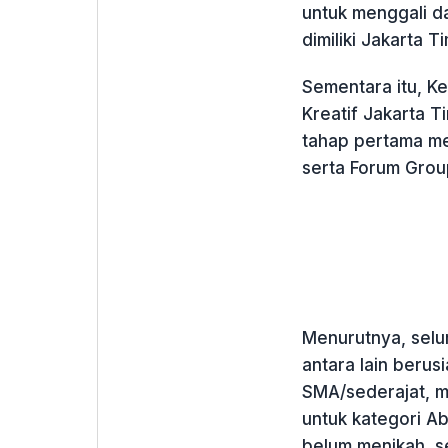
untuk menggali d
dimiliki Jakarta T
Sementara itu, K
Kreatif Jakarta T
tahap pertama me
serta Forum Grou
Menurutnya, selu
antara lain berus
SMA/sederajat, me
untuk kategori A
belum menikah, s