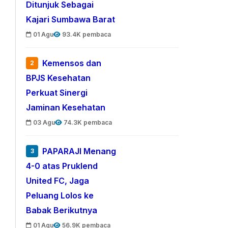
Ditunjuk Sebagai
Kajari Sumbawa Barat
01 Agu
93.4K pembaca
Kemensos dan
2
BPJS Kesehatan
Perkuat Sinergi
Jaminan Kesehatan
03 Agu
74.3K pembaca
PAPARAJI Menang
3
4-0 atas Pruklend
United FC, Jaga
Peluang Lolos ke
Babak Berikutnya
01 Agu
56.9K pembaca