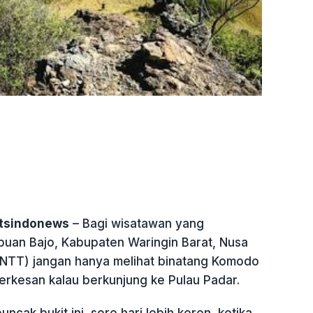
etsindonews
– Bagi wisatawan yang
buan Bajo, Kabupaten Waringin Barat, Nusa
NTT) jangan hanya melihat binatang Komodo
berkesan kalau berkunjung ke Pulau Padar.
ncak bukit ini, sore hari lebih keren, ketika