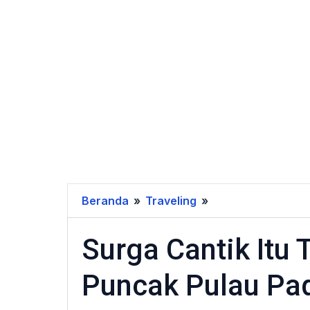
Beranda
»
Traveling
»
Surga
Cantik
Surga Cantik Itu T
Itu
Terlihat
Puncak Pulau Pa
Jelas
dari