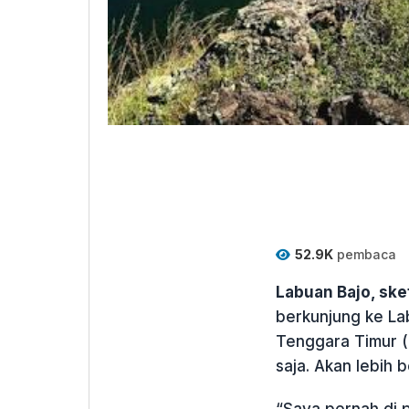
52.9K
pembaca
Labuan Bajo, sk
berkunjung ke La
Tenggara Timur (
saja. Akan lebih 
“Saya pernah di pu