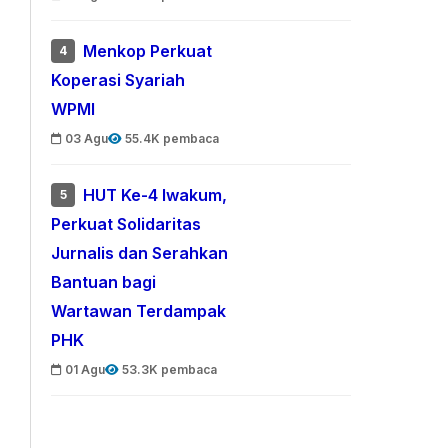
Menkop Perkuat
4
Koperasi Syariah
WPMI
03 Agu
55.4K pembaca
HUT Ke-4 Iwakum,
5
Perkuat Solidaritas
Jurnalis dan Serahkan
Bantuan bagi
Wartawan Terdampak
PHK
01 Agu
53.3K pembaca