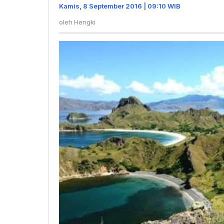
Puncak
Kamis, 8 September 2016 | 09:10 WIB
Pulau
oleh
Hengki
Padar