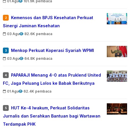
01 Agu
101.9K pembaca
Kemensos dan BPJS Kesehatan Perkuat
2
Sinergi Jaminan Kesehatan
03 Agu
82.6K pembaca
Menkop Perkuat Koperasi Syariah WPMI
3
03 Agu
64.8K pembaca
PAPARAJI Menang 4-0 atas Pruklend United
4
FC, Jaga Peluang Lolos ke Babak Berikutnya
01 Agu
62.4K pembaca
HUT Ke-4 Iwakum, Perkuat Solidaritas
5
Jurnalis dan Serahkan Bantuan bagi Wartawan
Terdampak PHK