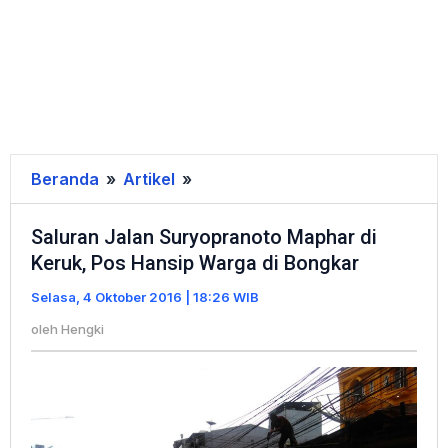
Beranda
»
Artikel
»
Saluran
Jalan
Saluran Jalan Suryopranoto Maphar di
Suryopranoto
Keruk, Pos Hansip Warga di Bongkar
Maphar
di
Selasa, 4 Oktober 2016 | 18:26 WIB
Keruk,
oleh
Hengki
Pos
Hansip
Warga
di