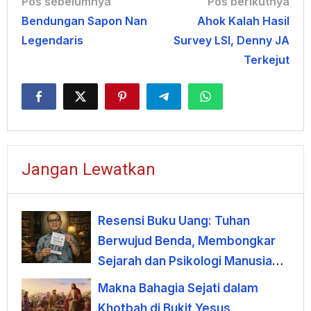
Navigasi
Pos sebelumnya
Pos berikutnya
Bendungan Sapon Nan
Ahok Kalah Hasil
pos
Legendaris
Survey LSI, Denny JA
Terkejut
Jangan Lewatkan
Resensi Buku Uang: Tuhan
Berwujud Benda, Membongkar
Sejarah dan Psikologi Manusia
terhadap Uang
Makna Bahagia Sejati dalam
Khotbah di Bukit Yesus