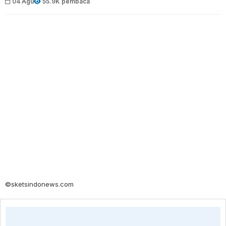
04 Agu
55.9K pembaca
©sketsindonews.com