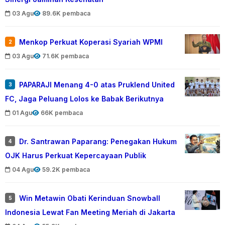
03 Agu
89.6K pembaca
Menkop Perkuat Koperasi Syariah WPMI
2
03 Agu
71.6K pembaca
PAPARAJI Menang 4-0 atas Pruklend United
3
FC, Jaga Peluang Lolos ke Babak Berikutnya
01 Agu
66K pembaca
Dr. Santrawan Paparang: Penegakan Hukum
4
OJK Harus Perkuat Kepercayaan Publik
04 Agu
59.2K pembaca
Win Metawin Obati Kerinduan Snowball
5
Indonesia Lewat Fan Meeting Meriah di Jakarta