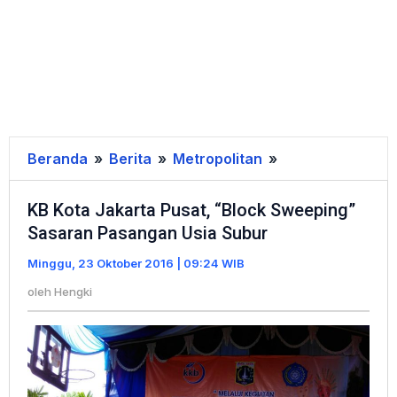
Beranda
»
Berita
»
Metropolitan
»
KB
Kota
KB Kota Jakarta Pusat, “Block Sweeping”
Jakarta
Sasaran Pasangan Usia Subur
Pusat,
"Block
Minggu, 23 Oktober 2016 | 09:24 WIB
Sweeping"
oleh
Hengki
Sasaran
Pasangan
Usia
Subur