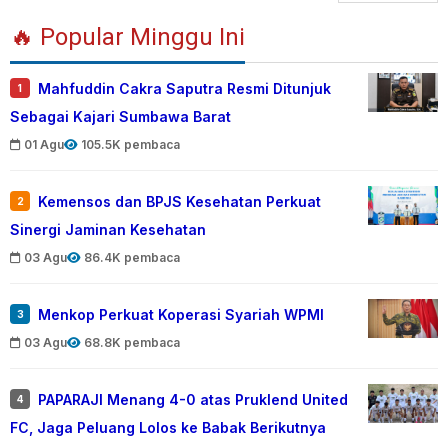
🔥 Popular Minggu Ini
Mahfuddin Cakra Saputra Resmi Ditunjuk
1
Sebagai Kajari Sumbawa Barat
01 Agu
105.5K pembaca
Kemensos dan BPJS Kesehatan Perkuat
2
Sinergi Jaminan Kesehatan
03 Agu
86.4K pembaca
Menkop Perkuat Koperasi Syariah WPMI
3
03 Agu
68.8K pembaca
PAPARAJI Menang 4-0 atas Pruklend United
4
FC, Jaga Peluang Lolos ke Babak Berikutnya