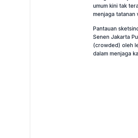
umum kini tak te
menjaga tatanan 
Pantauan sketsi
Senen Jakarta Pus
(crowded) oleh l
dalam menjaga kaw