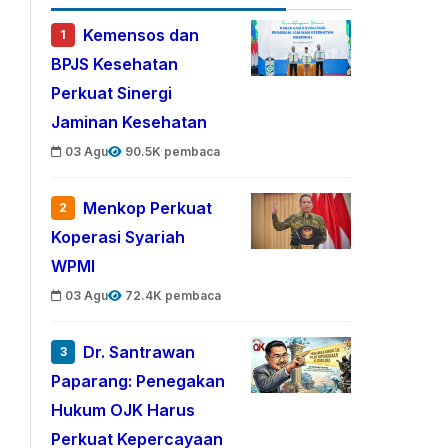
Kemensos dan
1
BPJS Kesehatan
Perkuat Sinergi
Jaminan Kesehatan
03 Agu
90.5K pembaca
Menkop Perkuat
2
Koperasi Syariah
WPMI
03 Agu
72.4K pembaca
Dr. Santrawan
3
Paparang: Penegakan
Hukum OJK Harus
Perkuat Kepercayaan