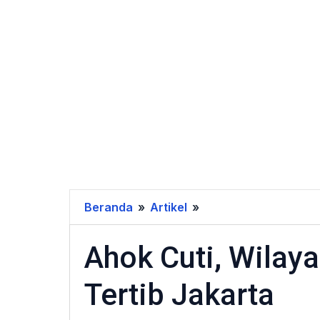
Beranda
»
Artikel
»
Ahok
Cuti,
Ahok Cuti, Wilay
Wilayah
Senen
Tertib Jakarta
Terabaikan
Tertib