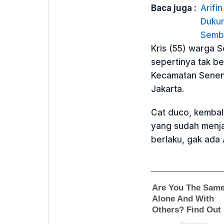
Baca juga :
Arifi
Dukun
Semb
Kris (55) warga 
sepertinya tak b
Kecamatan Senen 
Jakarta.
Cat duco, kembal
yang sudah menja
berlaku, gak ada 