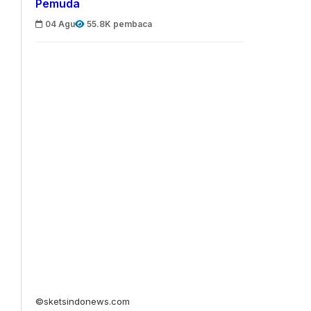
Pemuda
04 Agu
55.8K pembaca
©sketsindonews.com