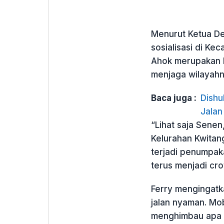
Menurut Ketua De
sosialisasi di K
Ahok merupakan k
menjaga wilayahn
Baca juga :
Dishu
Jalan
“Lihat saja Sene
Kelurahan Kwitang
terjadi penumpak
terus menjadi cr
Ferry mengingatka
jalan nyaman. Mob
menghimbau apa 