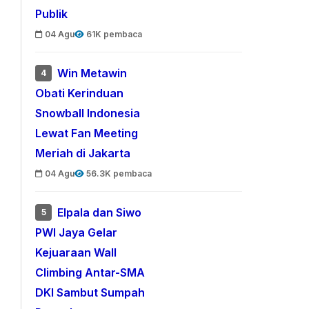
Publik
04 Agu
61K pembaca
Win Metawin
4
Obati Kerinduan
Snowball Indonesia
Lewat Fan Meeting
Meriah di Jakarta
04 Agu
56.3K pembaca
Elpala dan Siwo
5
PWI Jaya Gelar
Kejuaraan Wall
Climbing Antar-SMA
DKI Sambut Sumpah