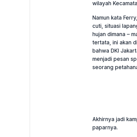
wilayah Kecamat
Namun kata Ferry,
cuti, situasi lapa
hujan dimana – ma
tertata, ini akan
bahwa DKI Jakarta
menjadi pesan s
seorang petahana 
Akhirnya jadi ka
paparnya.