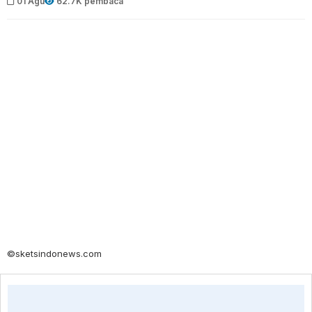
01 Agu
62.7K pembaca
©sketsindonews.com