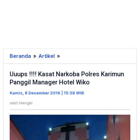
Beranda
»
Artikel
»
Uuups
!!!!
Uuups !!!! Kasat Narkoba Polres Karimun
Kasat
Panggil Manager Hotel Wiko
Narkoba
Polres
Kamis, 8 Desember 2016 | 15:38 WIB
Karimun
oleh
Hengki
Panggil
Manager
Hotel
Wiko