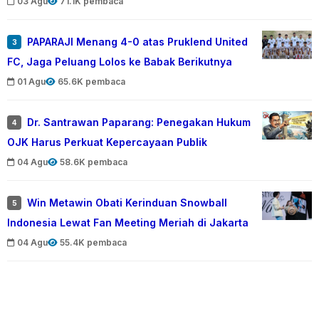
03 Agu
71.1K pembaca
PAPARAJI Menang 4-0 atas Pruklend United
3
FC, Jaga Peluang Lolos ke Babak Berikutnya
01 Agu
65.6K pembaca
Dr. Santrawan Paparang: Penegakan Hukum
4
OJK Harus Perkuat Kepercayaan Publik
04 Agu
58.6K pembaca
Win Metawin Obati Kerinduan Snowball
5
Indonesia Lewat Fan Meeting Meriah di Jakarta
04 Agu
55.4K pembaca