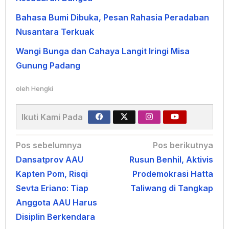
Bahasa Bumi Dibuka, Pesan Rahasia Peradaban
Nusantara Terkuak
Wangi Bunga dan Cahaya Langit Iringi Misa
Gunung Padang
oleh
Hengki
Ikuti Kami Pada
Navigasi
Pos sebelumnya
Pos berikutnya
Dansatprov AAU
Rusun Benhil, Aktivis
pos
Kapten Pom, Risqi
Prodemokrasi Hatta
Sevta Eriano: Tiap
Taliwang di Tangkap
Anggota AAU Harus
Disiplin Berkendara