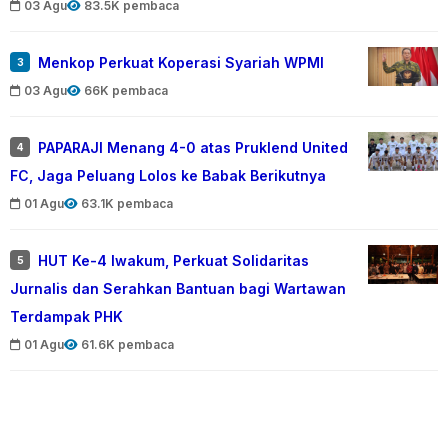
03 Agu
83.5K pembaca
Menkop Perkuat Koperasi Syariah WPMI
3
03 Agu
66K pembaca
PAPARAJI Menang 4-0 atas Pruklend United
4
FC, Jaga Peluang Lolos ke Babak Berikutnya
01 Agu
63.1K pembaca
HUT Ke-4 Iwakum, Perkuat Solidaritas
5
Jurnalis dan Serahkan Bantuan bagi Wartawan
Terdampak PHK
01 Agu
61.6K pembaca