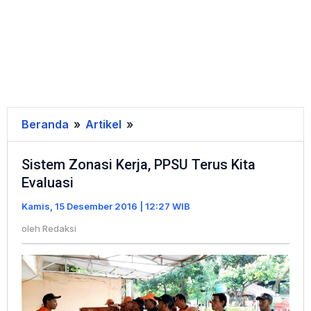
Beranda
»
Artikel
»
Sistem
Zonasi
Sistem Zonasi Kerja, PPSU Terus Kita
Kerja,
Evaluasi
PPSU
Terus
Kamis, 15 Desember 2016 | 12:27 WIB
Kita
oleh
Redaksi
Evaluasi