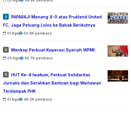
03 Agu
68.8K pembaca
PAPARAJI Menang 4-0 atas Pruklend United
3
FC, Jaga Peluang Lolos ke Babak Berikutnya
01 Agu
54.8K pembaca
Menkop Perkuat Koperasi Syariah WPMI
4
03 Agu
50.7K pembaca
HUT Ke-4 Iwakum, Perkuat Solidaritas
5
Jurnalis dan Serahkan Bantuan bagi Wartawan
Terdampak PHK
01 Agu
48.2K pembaca