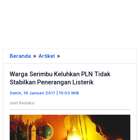
Beranda
»
Artikel
»
Warga
Serimbu
Warga Serimbu Keluhkan PLN Tidak
Keluhkan
Stabilkan Penerangan Listerik
PLN
Tidak
Senin, 16 Januari 2017 | 15:03 WIB
Stabilkan
oleh
Redaksi
Penerangan
Listerik