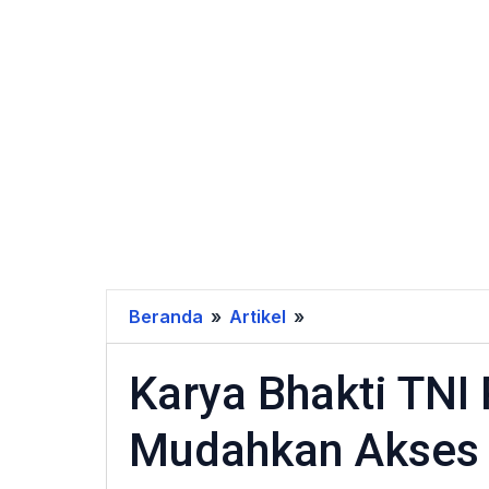
Beranda
»
Artikel
»
Karya
Bhakti
Karya Bhakti TNI
TNI
Pasca
Mudahkan Akses 
Kebakaran
GSU