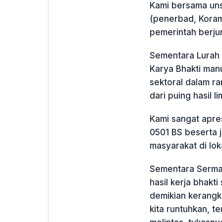
Kami bersama uns
(penerbad, Korami
pemerintah berju
Sementara Lurah
Karya Bhakti manu
sektoral dalam r
dari puing hasil 
Kami sangat apres
0501 BS beserta 
masyarakat di lok
Sementara Serma
hasil kerja bhakti
demikian kerangk
kita runtuhkan, t