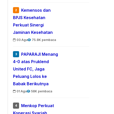
Kemensos dan
2
BPJS Kesehatan
Perkuat Sinergi
Jaminan Kesehatan
03 Agu
75.8K pembaca
PAPARAJI Menang
3
4-0 atas Pruklend
United FC, Jaga
Peluang Lolos ke
Babak Berikutnya
01 Agu
58K pembaca
Menkop Perkuat
4
Koperasi Syariah