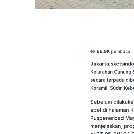
69.9K
pembaca
Jakarta,sketsind
Kelurahan Gunung S
secara terpadu di
Koramil, Sudin Keb
Sebelum dilakuka
apel di halaman 
Puspenerbad May
menjelaskan, pro