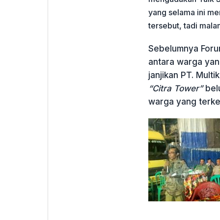
yang selama ini men
tersebut, tadi mala
Sebelumnya Forum
antara warga yang
janjikan PT. Mul
“Citra Tower”
belu
warga yang terk