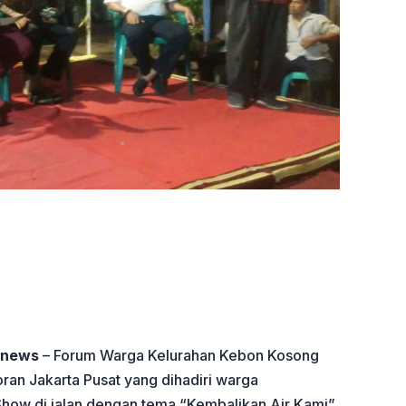
onews
– Forum Warga Kelurahan Kebon Kosong
n Jakarta Pusat yang dihadiri warga
how di jalan dengan tema “Kembalikan Air Kami”