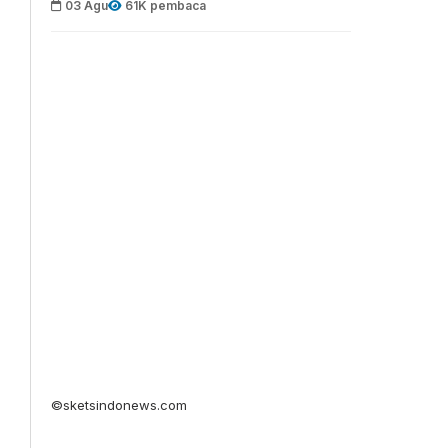
03 Agu
61K pembaca
©sketsindonews.com