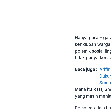
Hanya gara – gara
kehidupan warga 
polemik sosial 
tidak punya konse
Baca juga :
Arifi
Dukun
Semb
Mana itu RTH, Sh
yang masih menjad
Pembicara lain L