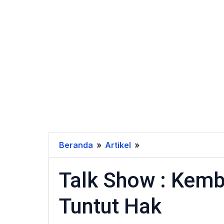
Beranda
»
Artikel
»
Talk
Show
Talk Show : Kemb
:
Kembalikan
Tuntut Hak
Air
Kami,