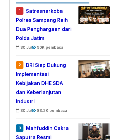
Satresnarkoba
1
Polres Sampang Raih
Dua Penghargaan dari
Polda Jatim
30 Jul
90K pembaca
BRI Siap Dukung
2
Implementasi
Kebijakan DHE SDA
dan Keberlanjutan
Industri
30 Jul
83.2K pembaca
Mahfuddin Cakra
3
Saputra Resmi