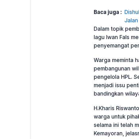
Baca juga :
Dishu
Jalan
Dalam topik pemb
lagu Iwan Fals me
penyemangat pem
Warga meminta hak
pembangunan wil
pengelola HPL. Se
menjadi issu pen
bandingkan wilaya
H.Kharis Riswanto
warga untuk piha
selama ini telah
Kemayoran, jelas