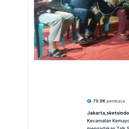
70.9K
pembaca
Jakarta,sketsind
Kecamatan Kemayora
mengadakan Talk S