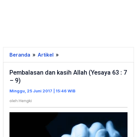
Beranda
»
Artikel
»
Pembalasan
dan
Pembalasan dan kasih Allah (Yesaya 63 : 7
kasih
– 9)
Allah
(Yesaya
Minggu, 25 Juni 2017 | 15:46 WIB
63
oleh
Hengki
:
7
–
9)