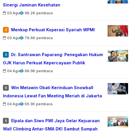
Sinergi Jaminan Kesehatan
03 Agu
96.2K pembaca
Menkop Perkuat Koperasi Syariah WPMI
2
03 Agu
78.6K pembaca
Dr. Santrawan Paparang: Penegakan Hukum
3
OJK Harus Perkuat Kepercayaan Publik
04 Agu
66.9K pembaca
Win Metawin Obati Kerinduan Snowball
4
Indonesia Lewat Fan Meeting Meriah di Jakarta
04 Agu
59.3K pembaca
Elpala dan Siwo PWI Jaya Gelar Kejuaraan
5
Wall Climbing Antar-SMA DKI Sambut Sumpah