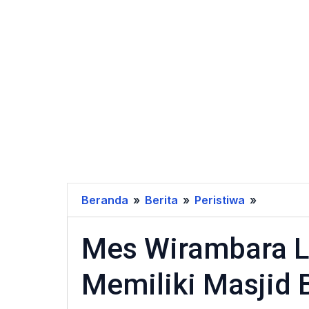
Beranda
»
Berita
»
Peristiwa
»
Mes
Wiramba
Mes Wirambara La
Lanud
Adisutjip
Memiliki Masjid 
Bakal
Memiliki