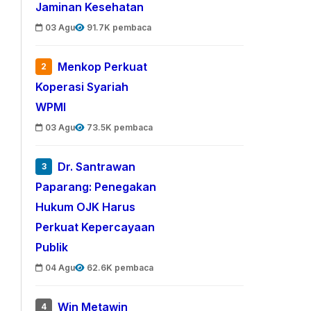
Jaminan Kesehatan
03 Agu
91.7K pembaca
Menkop Perkuat
2
Koperasi Syariah
WPMI
03 Agu
73.5K pembaca
Dr. Santrawan
3
Paparang: Penegakan
Hukum OJK Harus
Perkuat Kepercayaan
Publik
04 Agu
62.6K pembaca
Win Metawin
4