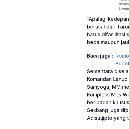
pemba
Lanud 
“Apalagi kedepan
berasal dari Taru
harus difasilitas
beda maupun jauh
Baca juga :
Romo 
Bupol
Sementara disela
Komandan Lanud A
Samyoga, MM men
Kompleks Mes Wir
beribadah khusus
Sekbang juga dip
Adisutjipto yang t