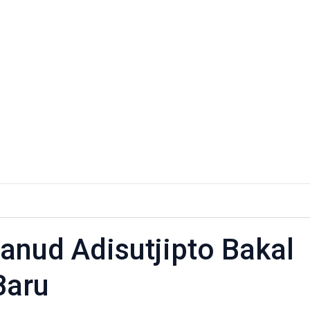
ra
nud Adisutjipto Bakal
to
Baru