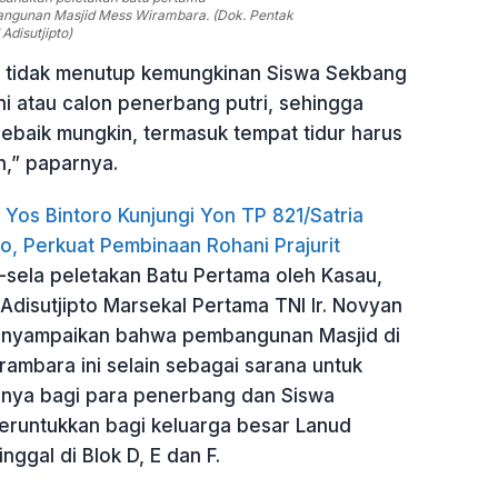
ngunan Masjid Mess Wirambara. (Dok. Pentak
Adisutjipto)
 tidak menutup kemungkinan Siswa Sekbang
ni atau calon penerbang putri, sehingga
i sebaik mungkin, termasuk tempat tidur harus
,” paparnya.
Yos Bintoro Kunjungi Yon TP 821/Satria
o, Perkuat Pembinaan Rohani Prajurit
-sela peletakan Batu Pertama oleh Kasau,
disutjipto Marsekal Pertama TNI Ir. Novyan
yampaikan bahwa pembangunan Masjid di
ambara ini selain sebagai sarana untuk
nya bagi para penerbang dan Siswa
eruntukkan bagi keluarga besar Lanud
inggal di Blok D, E dan F.