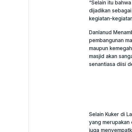
“Selain itu bahw
dijadikan sebaga
kegiatan-kegiata
Danlanud Menamb
pembangunan masj
maupun kemegahan
masjid akan sang
senantiasa diisi 
Selain Kuker di L
yang merupakan o
juga menyempatka