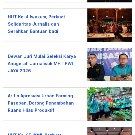
HUT Ke-4 Iwakum, Perkuat
Solidaritas Jurnalis dan
Serahkan Bantuan bagi
Wartawan Terdampak PHK
Dewan Juri Mulai Seleksi Karya
Anugerah Jurnalistik MHT PWI
JAYA 2026
Arifin Apresiasi Urban Farming
Paseban, Dorong Penambahan
Ruang Hijau Produktif