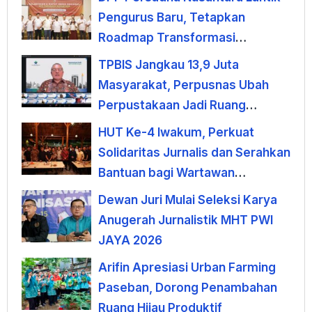
Pengurus Baru, Tetapkan
Roadmap Transformasi
Lembaga Hindu Menuju
TPBIS Jangkau 13,9 Juta
Indonesia Emas 2045
Masyarakat, Perpusnas Ubah
Perpustakaan Jadi Ruang
Pemberdayaan
HUT Ke-4 Iwakum, Perkuat
Solidaritas Jurnalis dan Serahkan
Bantuan bagi Wartawan
Terdampak PHK
Dewan Juri Mulai Seleksi Karya
Anugerah Jurnalistik MHT PWI
JAYA 2026
Arifin Apresiasi Urban Farming
Paseban, Dorong Penambahan
Ruang Hijau Produktif