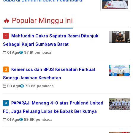
🔥 Popular Minggu Ini
Mahfuddin Cakra Saputra Resmi Ditunjuk
1
Sebagai Kajari Sumbawa Barat
01 Agu
97.1K pembaca
Kemensos dan BPJS Kesehatan Perkuat
2
Sinergi Jaminan Kesehatan
03 Agu
78.6K pembaca
PAPARAJI Menang 4-0 atas Pruklend United
3
FC, Jaga Peluang Lolos ke Babak Berikutnya
01 Agu
59.9K pembaca