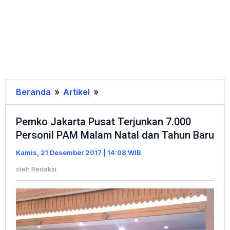
Beranda
»
Artikel
»
Pemko
Jakarta
Pemko Jakarta Pusat Terjunkan 7.000
Pusat
Personil PAM Malam Natal dan Tahun Baru
Terjunkan
7.000
Kamis, 21 Desember 2017 | 14:08 WIB
Personil
oleh
Redaksi
PAM
Malam
Natal
dan