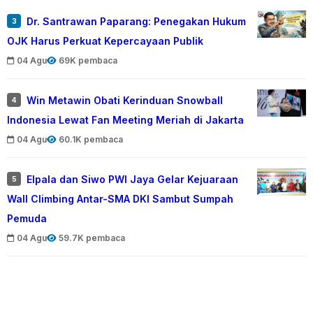
Dr. Santrawan Paparang: Penegakan Hukum
3
OJK Harus Perkuat Kepercayaan Publik
04 Agu
69K pembaca
Win Metawin Obati Kerinduan Snowball
4
Indonesia Lewat Fan Meeting Meriah di Jakarta
04 Agu
60.1K pembaca
Elpala dan Siwo PWI Jaya Gelar Kejuaraan
5
Wall Climbing Antar-SMA DKI Sambut Sumpah
Pemuda
04 Agu
59.7K pembaca