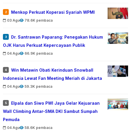
Menkop Perkuat Koperasi Syariah WPMI
2
03 Agu
78.6K pembaca
Dr. Santrawan Paparang: Penegakan Hukum
3
OJK Harus Perkuat Kepercayaan Publik
04 Agu
66.9K pembaca
Win Metawin Obati Kerinduan Snowball
4
Indonesia Lewat Fan Meeting Meriah di Jakarta
04 Agu
59.3K pembaca
Elpala dan Siwo PWI Jaya Gelar Kejuaraan
5
Wall Climbing Antar-SMA DKI Sambut Sumpah
Pemuda
04 Agu
58.6K pembaca