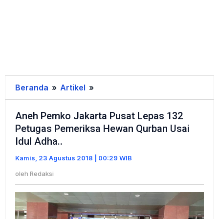
Beranda
»
Artikel
»
Aneh
Pemko
Aneh Pemko Jakarta Pusat Lepas 132
Jakarta
Petugas Pemeriksa Hewan Qurban Usai
Pusat
Idul Adha..
Lepas
132
Kamis, 23 Agustus 2018 | 00:29 WIB
Petugas
oleh
Redaksi
Pemeriksa
Hewan
Qurban