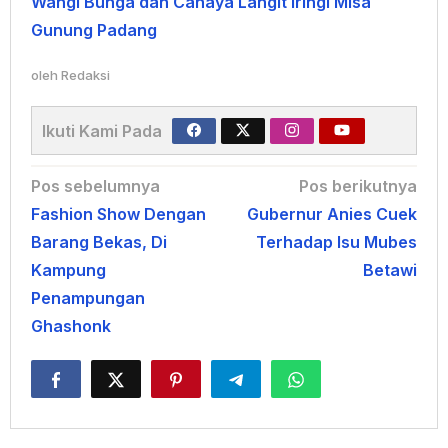
Wangi Bunga dan Cahaya Langit Iringi Misa
Gunung Padang
oleh
Redaksi
Ikuti Kami Pada
Navigasi
Pos sebelumnya
Pos berikutnya
Fashion Show Dengan
Gubernur Anies Cuek
pos
Barang Bekas, Di
Terhadap Isu Mubes
Kampung
Betawi
Penampungan
Ghashonk