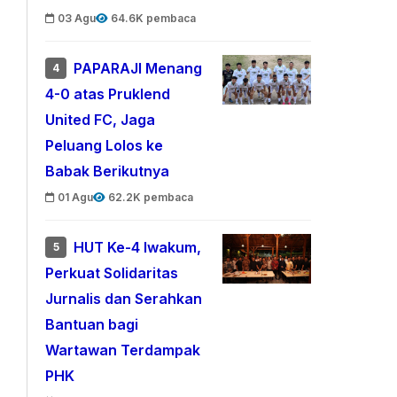
03 Agu
64.6K pembaca
PAPARAJI Menang
4
4-0 atas Pruklend
United FC, Jaga
Peluang Lolos ke
Babak Berikutnya
01 Agu
62.2K pembaca
HUT Ke-4 Iwakum,
5
Perkuat Solidaritas
Jurnalis dan Serahkan
Bantuan bagi
Wartawan Terdampak
PHK