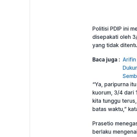
Politisi PDIP ini
disepakati oleh 
yang tidak ditent
Baca juga :
Arifi
Dukun
Semb
“Ya, paripurna it
kuorum, 3/4 dari 
kita tunggu terus
batas waktu,” kat
Prasetio menegas
berlaku mengenai