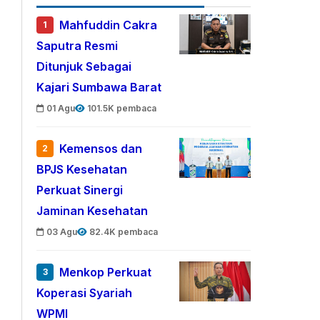
Mahfuddin Cakra
1
Saputra Resmi
Ditunjuk Sebagai
Kajari Sumbawa Barat
01 Agu
101.5K pembaca
Kemensos dan
2
BPJS Kesehatan
Perkuat Sinergi
Jaminan Kesehatan
03 Agu
82.4K pembaca
Menkop Perkuat
3
Koperasi Syariah
WPMI