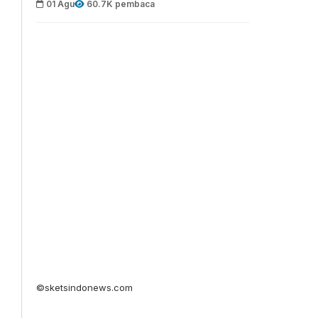
01 Agu
60.7K pembaca
©sketsindonews.com