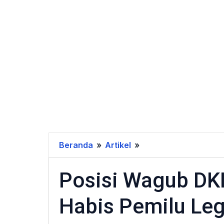
Beranda
»
Artikel
»
Posisi
Wagub
Posisi Wagub DKI
DKI
Peganti
Habis Pemilu Legi
Sandi
Bisa