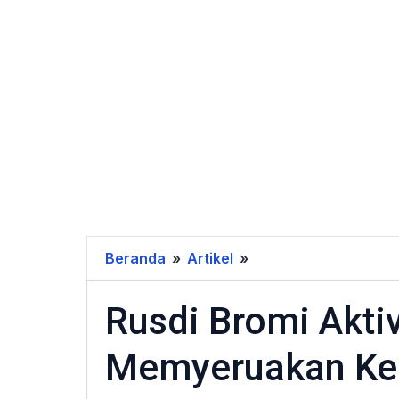
Beranda
»
Artikel
»
Rusdi
Bromi
Rusdi Bromi Akti
Aktivis
Jalanan
Memyeruakan Ke
Bertekad
Memyeruakan