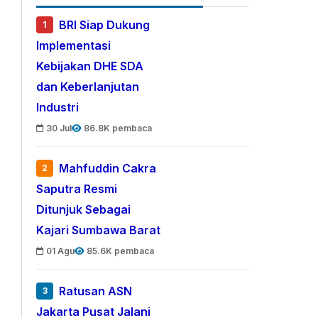
BRI Siap Dukung
1
Implementasi
Kebijakan DHE SDA
dan Keberlanjutan
Industri
30 Jul
86.8K pembaca
Mahfuddin Cakra
2
Saputra Resmi
Ditunjuk Sebagai
Kajari Sumbawa Barat
01 Agu
85.6K pembaca
Ratusan ASN
3
Jakarta Pusat Jalani