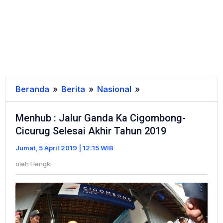
Beranda
»
Berita
»
Nasional
»
Menhub
:
Menhub : Jalur Ganda Ka Cigombong-
Jalur
Cicurug Selesai Akhir Tahun 2019
Ganda
Ka
Jumat, 5 April 2019 | 12:15 WIB
Cigombong-
oleh
Hengki
Cicurug
Selesai
Akhir
Tahun