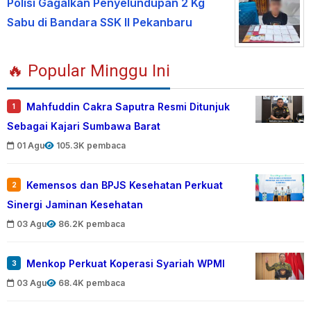
Polisi Gagalkan Penyelundupan 2 Kg
Sabu di Bandara SSK II Pekanbaru
🔥 Popular Minggu Ini
Mahfuddin Cakra Saputra Resmi Ditunjuk
1
Sebagai Kajari Sumbawa Barat
01 Agu
105.3K pembaca
Kemensos dan BPJS Kesehatan Perkuat
2
Sinergi Jaminan Kesehatan
03 Agu
86.2K pembaca
Menkop Perkuat Koperasi Syariah WPMI
3
03 Agu
68.4K pembaca