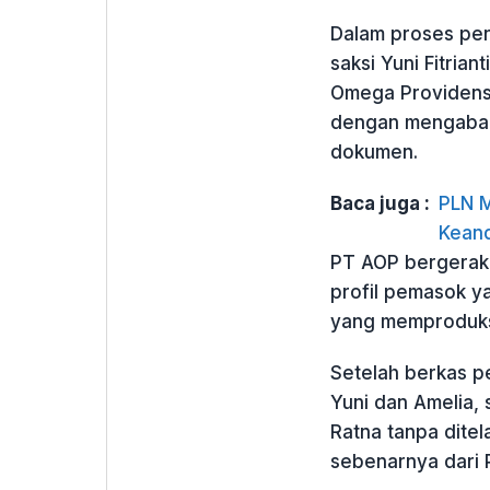
Dalam proses pen
saksi Yuni Fitria
Omega Providensi
dengan mengabaik
dokumen.
Baca juga :
PLN M
Keand
PT AOP bergerak 
profil pemasok y
yang memproduks
Setelah berkas pe
Yuni dan Amelia, 
Ratna tanpa ditel
sebenarnya dari