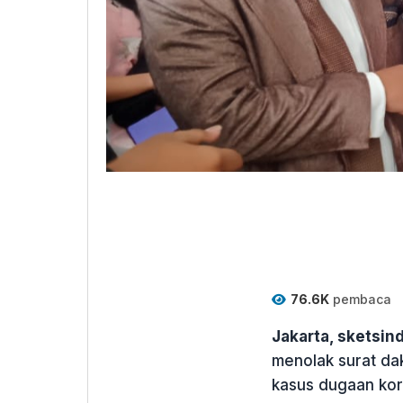
76.6K
pembaca
Jakarta, sketsi
menolak surat d
kasus dugaan koru