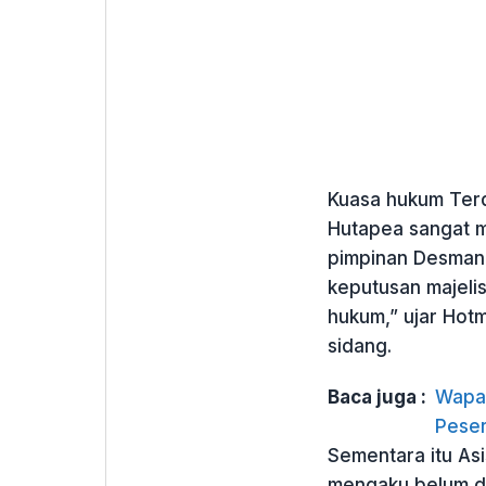
Kuasa hukum Terd
Hutapea sangat m
pimpinan Desman 
keputusan majeli
hukum,” ujar Hot
sidang.
Baca juga :
Wapan
Peser
Sementara itu Asi
mengaku belum da