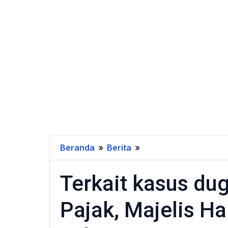
Beranda
»
Berita
»
Terkait
kasus
Terkait kasus dug
dugaan
korupsi
Pajak, Majelis H
restitusi
Pajak,