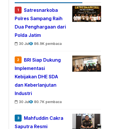
Satresnarkoba
1
Polres Sampang Raih
Dua Penghargaan dari
Polda Jatim
30 Jul
86.9K pembaca
BRI Siap Dukung
2
Implementasi
Kebijakan DHE SDA
dan Keberlanjutan
Industri
30 Jul
80.7K pembaca
Mahfuddin Cakra
3
Saputra Resmi